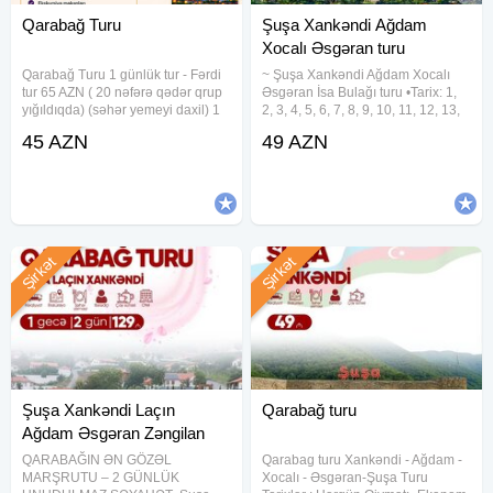
Qarabağ Turu
Şuşa Xankəndi Ağdam
Xocalı Əsgəran turu
Qarabağ Turu 1 günlük tur - Fərdi
~ Şuşa Xankəndi Ağdam Xocalı
tur 65 AZN ( 20 nəfərə qədər qrup
Əsgəran İsa Bulağı turu •Tarix: 1,
yığıldıqda) (səhər yemeyi daxil) 1
2, 3, 4, 5, 6, 7, 8, 9, 10, 11, 12, 13,
günlük tur - Fərdi tur 85 AZN (20
14, 15, 16, 17, 18, 19, 20, 21, 22,
45 AZN
49 AZN
nəfərə qədər qrup yığıldıqda)
23, 24, 25, 26, 27, 28, 29, 30, 31
(səhər və nahar yemeyi daxil) 1
Avqust •Qiymət: • Ekonom paket -
günlük tur
49
Şirkət
Şirkət
Şuşa Xankəndi Laçın
Qarabağ turu
Ağdam Əsgəran Zəngilan
QARABAĞIN ƏN GÖZƏL
Qarabag turu Xankəndi - Ağdam -
MARŞRUTU – 2 GÜNLÜK
Xocalı - Əsgəran-Şuşa Turu