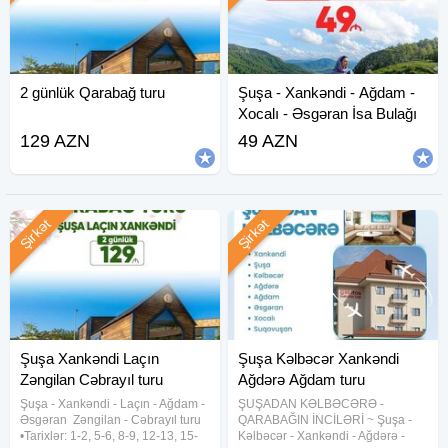
2 günlük Qarabağ turu
Şuşa - Xankəndi - Ağdam -
Xocalı - Əsgəran İsa Bulağı
Turu
129 AZN
49 AZN
Şirkət
Şirkət
Şuşa Xankəndi Laçın
Şuşa Kəlbəcər Xankəndi
Zəngilan Cəbrayıl turu
Ağdərə Ağdam turu
Şuşa ︎- Xankəndi ︎- Laçın ︎- Ağdam ︎-
ŞUŞADAN KƏLBƏCƏRƏ -
Əsgəran ︎ Zəngilan ︎- Cəbrayıl turu
QARABAĞIN İNCİLƏRİ ~ Şuşa -
•Tarixlər: 1-2, 5-6, 8-9, 12-13, 15-
Kəlbəcər - Xankəndi - Ağdərə -