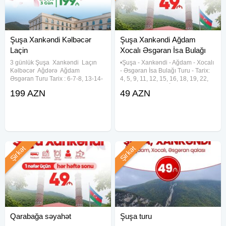
Şuşa Xankəndi Kəlbəcər
Şuşa Xankəndi Ağdam
Laçin
Xocalı Əsgəran İsa Bulağı
Turu
3 günlük Şuşa ︎ Xankəndi ︎ Laçın ︎
•Şuşa - Xankəndi - Ağdam - Xocalı
Kəlbəcər ︎ Ağdərə ︎ Ağdam ︎
- Əsgəran İsa Bulağı Turu - Tarix:
Əsgəran Turu Tarix : 6-7-8, 13-14-
4, 5, 9, 11, 12, 15, 16, 18, 19, 22,
15, 20-21-22, 27-28-29 Avqust
23, 25, 26, 29, 30 İyul - Qiymət:
199 AZN
49 AZN
Qiymət: 199 azn Qiymətə daxildir:
•Ekonom paket: 49 Azn •Standart
•Portal qeydiyyatı •Nəqliyyat
paket: 54 Azn - Qiymətə daxildir:
xidməti
•Nəqliyyat
Şirkət
Şirkət
Qarabağa səyahət
Şuşa turu