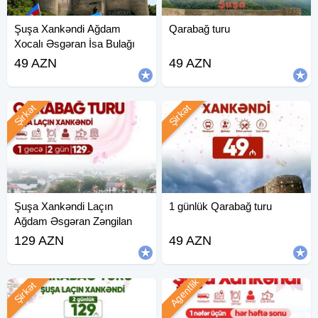
Şuşa Xankəndi Ağdam
Qarabağ turu
Xocalı Əsgəran İsa Bulağı
49 AZN
49 AZN
Şirkət
Şirkət
Şuşa Xankəndi Laçın
1 günlük Qarabağ turu
Ağdam Əsgəran Zəngilan
129 AZN
49 AZN
Agentlik
Şirkət