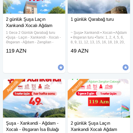
2 günlük Şuşa Laçın
1 günlük Qarabağ turu
Xankəndi Xocalı Ağdam
Zəngilan
1 Gecə 2 Günlük Qarabağ turu
~ Şuşa• Xankəndi • Xocalı • Ağdam
•Şuşa - Laçın - Xankəndi - Xocalı -
• Əsgəran turu •Tarix: 1, 2, 4, 5, 6,
Əsgəran - Ağdam - Zəngilan -
8, 9, 11, 12, 13, 15, 16, 18, 19, 20,
Cəbrayıl turu - Tarix: 18-19, 22-23,
22, 23, 25, 26, 27, 29, 30 Avqust
119 AZN
49 AZN
25-26, 29-30 İyul Növbəti ay: 1-2,
•Qiymət: Ekonom paket: 49 azn
8-9, 12-13, 15-16, 19-20, 22-23
Standart paket: 54 azn ✓Qiymətə
Agentlik
Agentlik
Şuşa - Xankəndi - Ağdam -
2 günlük Şuşa Laçın
Xocalı - Əsgəran İsa Bulağı
Xankəndi Xocalı Ağdam