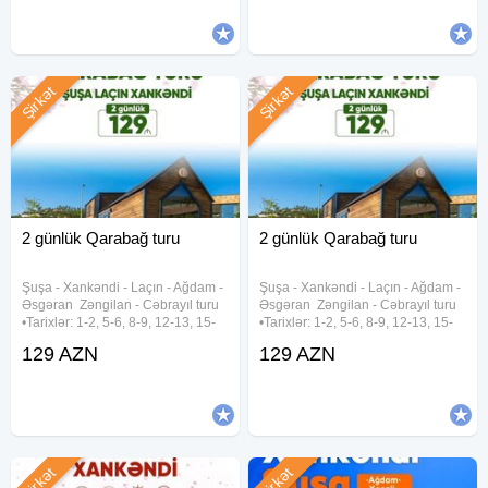
129 azn
Şirkət
Şirkət
2 günlük Qarabağ turu
2 günlük Qarabağ turu
Şuşa ︎- Xankəndi ︎- Laçın ︎- Ağdam ︎-
Şuşa ︎- Xankəndi ︎- Laçın ︎- Ağdam ︎-
Əsgəran ︎ Zəngilan ︎- Cəbrayıl turu
Əsgəran ︎ Zəngilan ︎- Cəbrayıl turu
•Tarixlər: 1-2, 5-6, 8-9, 12-13, 15-
•Tarixlər: 1-2, 5-6, 8-9, 12-13, 15-
16, 19-20, 22-23, 26-27, 29-30
16, 19-20, 22-23, 26-27, 29-30
129 AZN
129 AZN
Avqust •Qiymətlər: ✓Laçında
Avqust •Qiymətlər: ✓Laçında
gecələməklə: • Laçın kottecləri -
gecələməklə: • Laçın kottecləri -
129 azn
129 azn
Şirkət
Şirkət