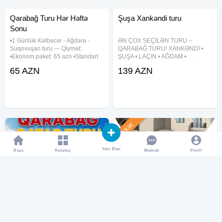
Qarabağ Turu Hər Həftə
Şuşa Xankəndi turu
Sonu
•1 Günlük Kəlbəcər - Ağdərə -
ƏN ÇOX SEÇİLƏN TURU –
Suqovuşan turu — Qiymət:
QARABAĞ TURU! XANKƏNDİ •
•Ekonom paket: 65 azn •Standart
ŞUŞA • LAÇIN • AĞDAM •
paket: 70 azn — Qiymətə daxildir:
ƏSGƏRAN • XOCALI • ZƏNGİLAN
65 AZN
139 AZN
•Komfortlu Nəqliyyat (20 nəfərlik
• CƏBRAYIL TURU Tarixlər (2
Mersedes Sprinter) •Professional
günlük): 1-2 AVQUST 5-6 AVQUST
tur rəhbər •Yol
8-9 AVQUST 12-13 AVQUST 15-16
AVQUST
Şirkət
Yeni Elan
Əsas
Kataloq
Profil
Məktub
Qarabağ Qatar turu
Şuşa - Kəlbəcər - Xankəndi -
Ağdərə - Suqovuşan -
Ağdam - Xo
QARABAĞ TURU QATARLA
ŞUŞADAN KƏLBƏCƏRƏ -