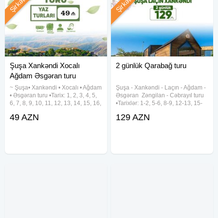
Şirkət
Şirkət
Şuşa Xankəndi Xocalı
2 günlük Qarabağ turu
Ağdam Əsgəran turu
~ Şuşa• Xankəndi • Xocalı • Ağdam
Şuşa ︎- Xankəndi ︎- Laçın ︎- Ağdam ︎-
• Əsgəran turu •Tarix: 1, 2, 3, 4, 5,
Əsgəran ︎ Zəngilan ︎- Cəbrayıl turu
6, 7, 8, 9, 10, 11, 12, 13, 14, 15, 16,
•Tarixlər: 1-2, 5-6, 8-9, 12-13, 15-
17, 18, 19, 20, 21, 22, 23, 24, 25,
16, 19-20, 22-23, 26-27, 29-30
49 AZN
129 AZN
26, 27, 28, 29, 30, 31 Avqust
Avqust •Qiymətlər: ✓Laçında
•Qiymət: Ekonom paket: 49
gecələməklə: • Laçın kottecləri -
129 azn