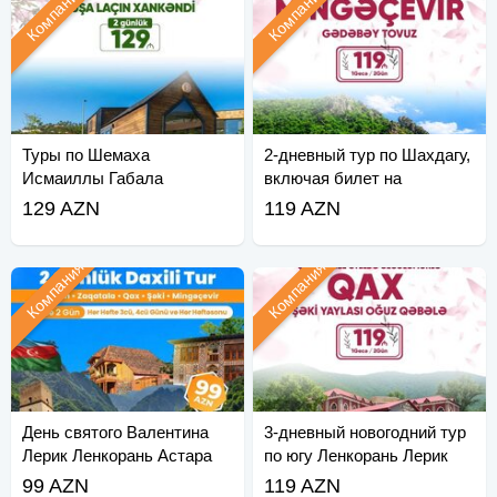
Компания
Компания
Туры по Шемаха
2-дневный тур по Шахдагу,
Исмаиллы Габала
включая билет на
канатную дорогу Quba
129 AZN
119 AZN
Компания
Компания
День святого Валентина
3-дневный новогодний тур
Лерик Ленкорань Астара
по югу Ленкорань Лерик
Тур
Астара
99 AZN
119 AZN