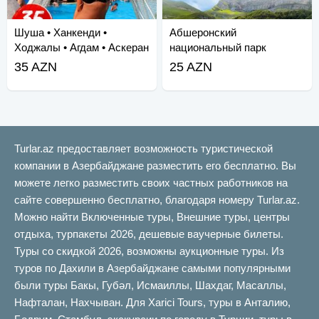
Шуша • Ханкенди •
Абшеронский
Ходжалы • Агдам • Аскеран
национальный парк
Тур
Шахдили тур
35 AZN
25 AZN
Turlar.az предоставляет возможность туристической
компании в Азербайджане разместить его бесплатно. Вы
можете легко разместить своих частных работников на
сайте совершенно бесплатно, благодаря номеру Turlar.az.
Можно найти Включенные туры, Внешние туры, центры
отдыха, турпакеты 2026, дешевые ваучерные билеты.
Туры со скидкой 2026, возможны аукционные туры. Из
туров по Дахили в Азербайджане самыми популярными
были туры Бакы, Губəл, Исмаиллы, Шахдаг, Масаллы,
Нафталан, Нахчыван. Для Xarici Tours, туры в Анталию,