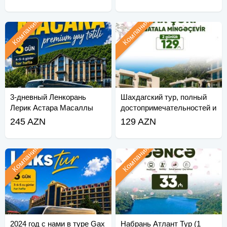
Компания
Компания
3-дневный Ленкорань
Шахдагский тур, полный
Лерик Астара Масаллы
достопримечательностей и
тур
развлечений
245 AZN
129 AZN
Компания
Компания
2024 год с нами в туре Gax
Набрань Атлант Тур (1