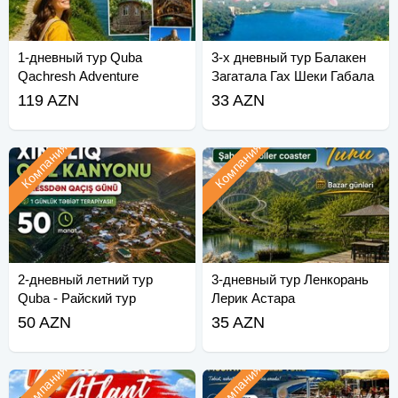
1-дневный тур Quba
3-х дневный тур Балакен
Qachresh Adventure
Загатала Гах Шеки Габала
☺
119 AZN
33 AZN
Компания
Компания
2-дневный летний тур
3-дневный тур Ленкорань
Quba - Райский тур
Лерик Астара
50 AZN
35 AZN
Компания
Компания