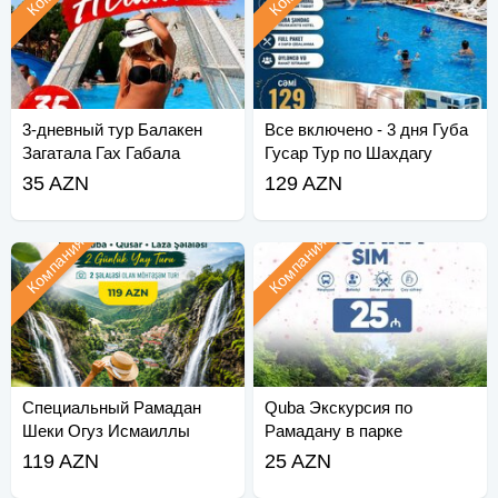
3-дневный тур Балакен
Все включено - 3 дня Губа
Загатала Гах Габала
Гусар Тур по Шахдагу
35 AZN
129 AZN
Компания
Компания
Специальный Рамадан
Quba Экскурсия по
Шеки Огуз Исмаиллы
Рамадану в парке
Габала тур
Adventure Lake
119 AZN
25 AZN