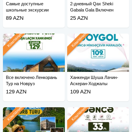
Самые доступные
2-дневный Qax Sheki
школьные экскурсии
Gabala Gala Включен
новогодний тур
89 AZN
25 AZN
Компания
Компания
Все включено Ленкорань
Ханкенди Шуша Лачин-
Тур на Новруз
Аскеран-Ходжалы
Зангилан Тур
129 AZN
109 AZN
Компания
Компания