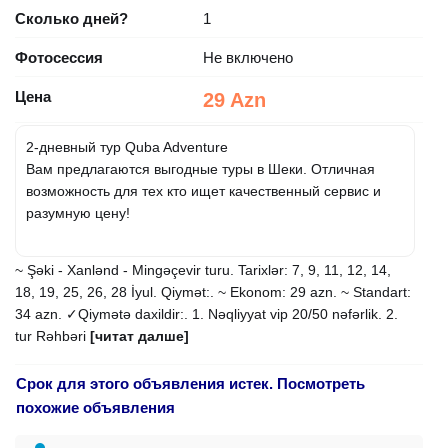
Сколько дней?
1
Фотосессия
Не включено
Цена
29 Azn
2-дневный тур Quba Adventure
Вам предлагаются выгодные туры в Шеки. Отличная
возможность для тех кто ищет качественный сервис и
разумную цену!
~ Şəki - Xanlənd - Mingəçevir turu. Tarixlər: 7, 9, 11, 12, 14,
18, 19, 25, 26, 28 İyul. Qiymət:. ~ Ekonom: 29 azn. ~ Standart:
34 azn. ✓Qiymətə daxildir:. 1. Nəqliyyat vip 20/50 nəfərlik. 2.
tur Rəhbəri
[читат далше]
Срок для этого объявления истек. Посмотреть
похожие объявления