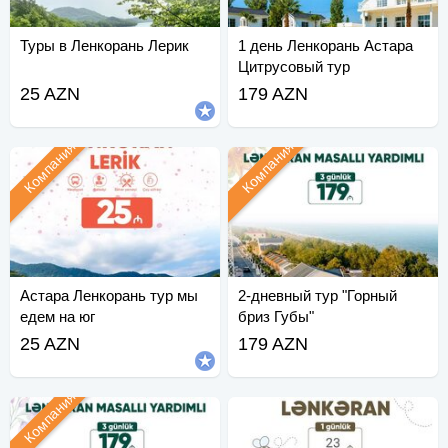
Туры в Ленкорань Лерик
1 день Ленкорань Астара
Цитрусовый тур
25 AZN
179 AZN
Компания
Компания
Астара Ленкорань тур мы
2-дневный тур "Горный
едем на юг
бриз Губы"
25 AZN
179 AZN
Компания