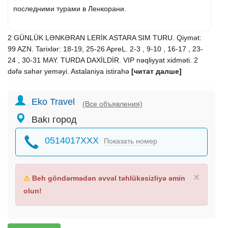
последними турами в Ленкорани.
2 GÜNLÜK LƏNKƏRAN LERİK ASTARA SIM TURU. Qiymət:
99 AZN. Tarixlər: 18-19, 25-26 ApreL. 2-3 , 9-10 , 16-17 , 23-
24 , 30-31 MAY. TURDA DAXİLDİR. VIP nəqliyyat xidməti. 2
dəfə səhər yeməyi. Astalaniya istirahə
[читат далше]
Eko Travel
(Все объявления)
Bakı город
0514017XXX
Показать номер
×
⚠
Beh göndərmədən əvvəl təhlükəsizliyə əmin
olun!