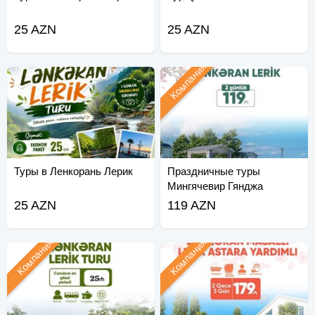
25 AZN
25 AZN
Компания
Туры в Ленкорань Лерик
Праздничные туры
Мингячевир Гянджа
Гейгель
25 AZN
119 AZN
Компания
Компания