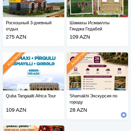
Роскошный 3-дневный
Шамахы Исмаиллы
отдых
Гянджа Гедабей
275 AZN
109 AZN
Компания
Агентство
Quba Tangaalti Africa Tour
Shamakhi Экскурсия по
городу
109 AZN
28 AZN