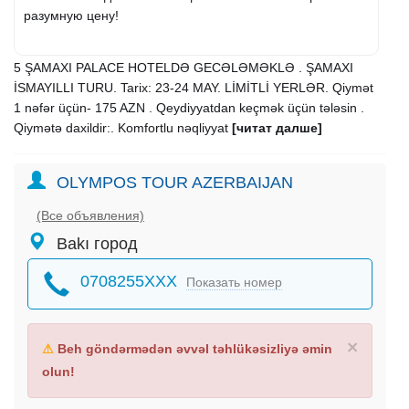
разумную цену!
5 ŞAMAXI PALACE HOTELDƏ GECƏLƏMƏKLƏ . ŞAMAXI
İSMAYILLI TURU. Tarix: 23-24 MAY. LİMİTLİ YERLƏR. Qiymət
1 nəfər üçün- 175 AZN . Qeydiyyatdan keçmək üçün tələsin .
Qiymətə daxildir:. Komfortlu nəqliyyat
[читат далше]
OLYMPOS TOUR AZERBAIJAN
(Все объявления)
Bakı город
0708255XXX
Показать номер
×
⚠
Beh göndərmədən əvvəl təhlükəsizliyə əmin
olun!