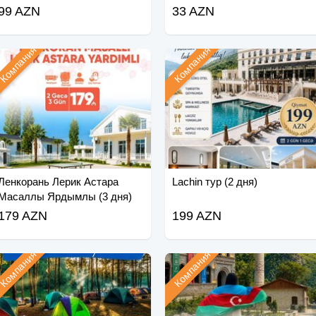
99 AZN
33 AZN
Компания
Компания
Ленкорань Лерик Астара
Lachin тур (2 дня)
Масаллы Ярдымлы (3 дня)
179 AZN
199 AZN
Компания
Компания