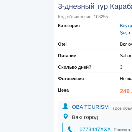
3-дневный тур Караб
Код объявление: 108255
Категория
Внутр
Şuşa
Otel
Вклю
Питание
Səhər
Сколько дней?
3
Фотосессия
Не вк
Цена
249
OBA TOURİSM
(Все объ
Bakı город
0773447XXX
Показать