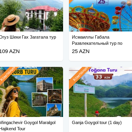
Огуз Шеки Гах Загатала тур
Исмаиллы Габала
Развлекательный тур по
Габаланду
109 AZN
25 AZN
Компания
Компания
Mingachevir Goygol Maralgol
Ganja Goygol tour (1 day)
Hajikend Tour