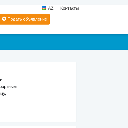
AZ
Контакты
Подать объявление
ги
мфортным
цу,