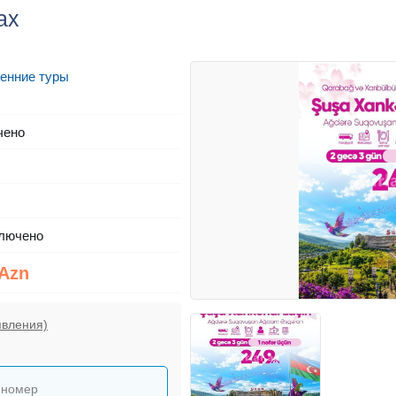
ах
енние туры
чено
лючено
 Azn
явления)
 номер