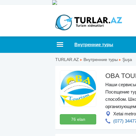
Внутренние туры
TURLAR.AZ
▸
Внутренние туры
▸
Şuşa
OBA TOU
Наши сервисы
Посещение ту
способом. Шко
организующем
Xetai metro
76 elan
(077) 3447