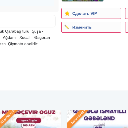
Сделать VIP
Изменить
k Qarabağ turu. Şuşa -
 - Ağdam - Xocalı - Əsgəran
zn. Qiymətə daxildir: .
Компания
Компания