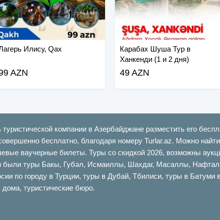
Лагерь Илису, Qax
Карабах Шуша Тур в
Ханкенди (1 и 2 дня)
99 AZN
49 AZN
ь туристической компании в Азербайджане разместить его беспл
совершенно бесплатно, благодаря номеру Turlar.az. Можно най
шевые ваучерные билеты. Туры со скидкой 2026, возможны аукци
ыли туры Бакы, Губəл, Исмаиллы, Шахдаг, Масаллы, Нафталан,
сии по городу в Турции, туры в Дубай, Тбилиси, туры в Батуми 
 дома, туристические бюро.