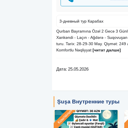
3-дневный тур Карабах
Qurban Bayramına Özəl 2 Gecə 3 Günlü
Xankəndi - Laçın - Ağdərə - Suqovuşan
turu. Tarix: 28-29-30 May. Qiymət: 249 a
Komfortlu Nəqliyyat
[читат далше]
Дата: 25.05.2026
Şuşa Внутренние туры
Компания