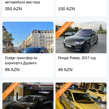
автомобиля мистера
невесты
350 AZN
100 AZN
Компания
Dodge трансфер из
Рендж Ровер, 2017 год.
аэропорта Дуранго
туристическим агентством
99 AZN
49 AZN
Компания
Компания