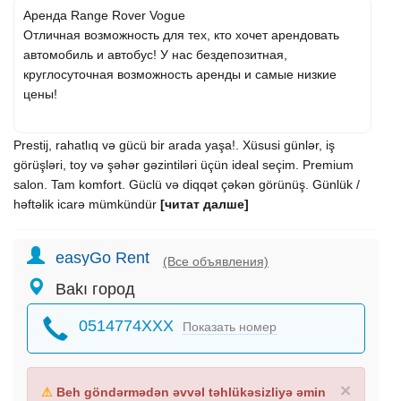
Аренда Range Rover Vogue
Отличная возможность для тех, кто хочет арендовать
автомобиль и автобус! У нас бездепозитная,
круглосуточная возможность аренды и самые низкие
цены!
Prestij, rahatlıq və gücü bir arada yaşa!. Xüsusi günlər, iş
görüşləri, toy və şəhər gəzintiləri üçün ideal seçim. Premium
salon. Tam komfort. Güclü və diqqət çəkən görünüş. Günlük /
həftəlik icarə mümkündür
[читат далше]
easyGo Rent
(Все объявления)
Bakı город
0514774XXX
Показать номер
×
⚠
Beh göndərmədən əvvəl təhlükəsizliyə əmin