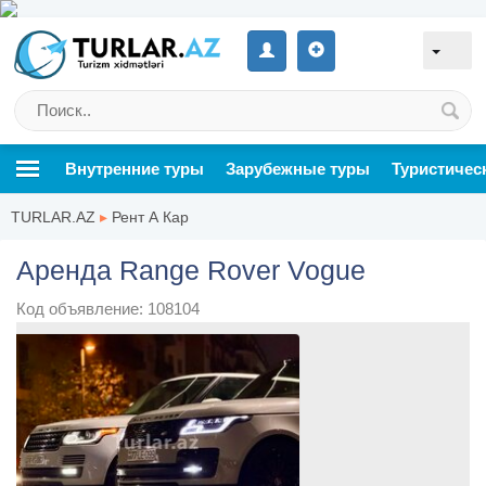
Внутренние туры
Зарубежные туры
Туристичес
TURLAR.AZ
▸
Рент А Кар
Аренда Range Rover Vogue
Код объявление: 108104