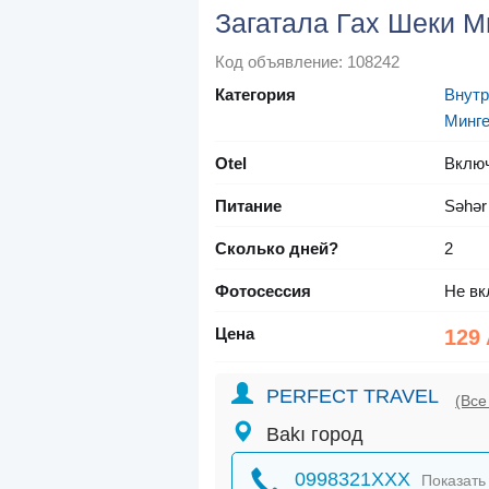
Загатала Гах Шеки М
Код объявление: 108242
Категория
Внутр
Минге
Otel
Вклю
Питание
Səhər
Сколько дней?
2
Фотосессия
Не вк
Цена
129
PERFECT TRAVEL
(Все
Bakı город
0998321XXX
Показать