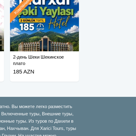
Компания
2-день Шеки Шекинское
плато
185 AZN
атно. Вы можете легко разместить
ти Включенные туры, Внешние туры,
онные туры. Из туров по Дахили в
 Нахчыван. Для Xarici Tours, туры
в Грузии. На участке можно