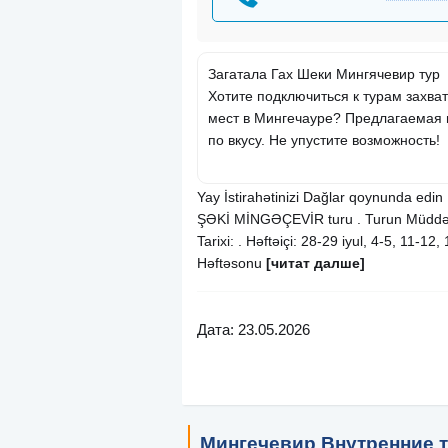
Загатала Гах Шеки Мингячевир тур
Хотите подключиться к турам захв
мест в Мингечауре? Предлагаемая 
по вкусу. Не упустите возможность!
Yay İstirahətinizi Dağlar qoynunda e
ŞƏKİ MİNGƏÇEVİR turu . Turun Müddəti
Tarixi: . Həftəiçi: 28-29 iyul, 4-5, 11-12
Həftəsonu
[читат далше]
Дата: 23.05.2026
Мингечевир Внутренние 