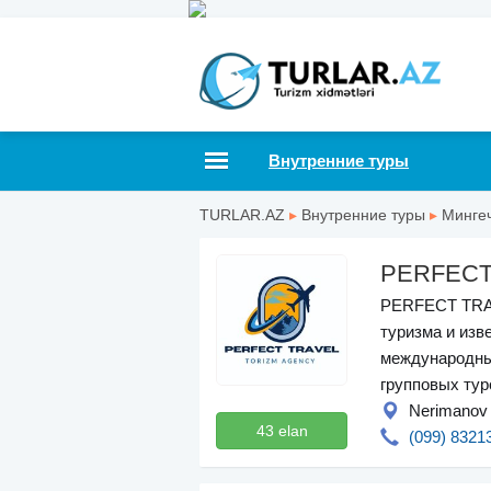
Внутренние туры
TURLAR.AZ
▸
Внутренние туры
▸
Минге
PERFECT
PERFECT TRAVE
туризма и изв
международны
групповых тур
Nerimanov
43 elan
(099) 8321