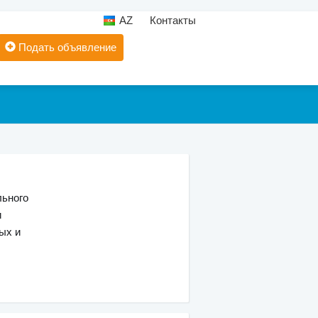
AZ
Контакты
Подать объявление
льного
и
ых и