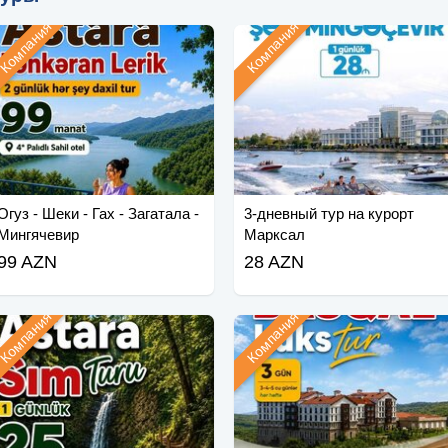
Компания
Компания
Огуз - Шеки - Гах - Загатала -
3-дневный тур на курорт
Мингячевир
Марксал
99 AZN
28 AZN
Компания
Компания