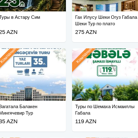
Туры в Астару Сим
Гах Илусу Шеки Огуз Габала
Шеки Тур по плато
25 AZN
275 AZN
Компания
Компания
Загатала Балакен
Туры по Шемаха Исмаиллы
Мингячевир Тур
Габала
35 AZN
119 AZN