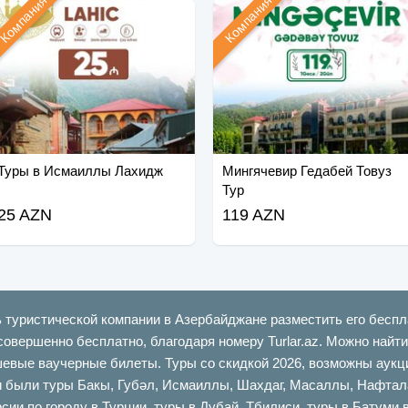
Компания
Компания
Туры в Исмаиллы Лахидж
Мингячевир Гедабей Товуз
Тур
25 AZN
119 AZN
ь туристической компании в Азербайджане разместить его беспл
совершенно бесплатно, благодаря номеру Turlar.az. Можно най
шевые ваучерные билеты. Туры со скидкой 2026, возможны аукци
ыли туры Бакы, Губəл, Исмаиллы, Шахдаг, Масаллы, Нафталан,
сии по городу в Турции, туры в Дубай, Тбилиси, туры в Батуми 