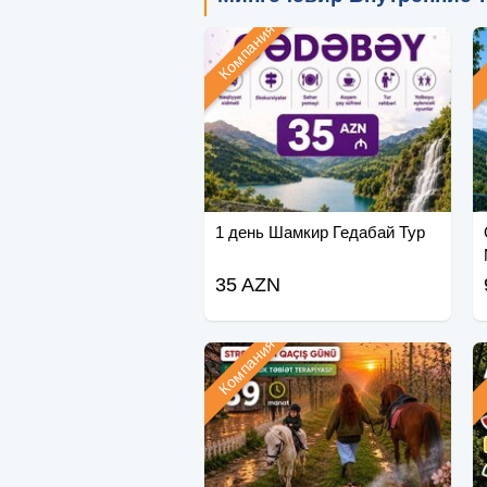
Компания
1 день Шамкир Гедабай Тур
35 AZN
Компания