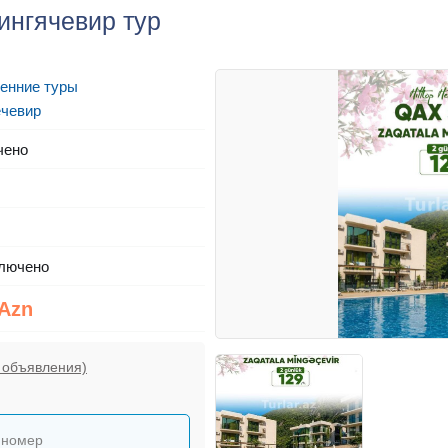
ингячевир тур
енние туры
чевир
чено
лючено
 Azn
 объявления)
 номер