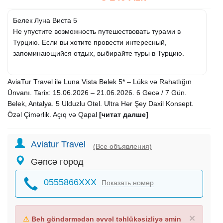
Белек Луна Виста 5
Не упустите возможность путешествовать турами в
Турцию. Если вы хотите провести интересный,
запоминающийся отдых, выбирайте туры в Турцию.
AviaTur Travel ilə Luna Vista Belek 5* – Lüks və Rahatlığın
Ünvanı. Tarix: 15.06.2026 – 21.06.2026. 6 Gecə / 7 Gün.
Belek, Antalya. 5 Ulduzlu Otel. Ultra Hər Şey Daxil Konsept.
Özəl Çimərlik. Açıq və Qapal
[читат далше]
Aviatur Travel
(Все объявления)
Gəncə город
0555866XXX
Показать номер
×
⚠
Beh göndərmədən əvvəl təhlükəsizliyə əmin