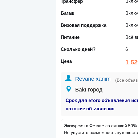
Трансфер
Вклю
Багаж
Вклю
Визовая поддержка
Вклю
Питание
Всё в
Сколько дней?
6
Цена
1 52
Revane xanim
(Все объяв
Bakı город
Срок для этого объявления ис
похожие объявления
Экскурсия в Фетхие со скидкой 50%
Не упустите возможность путешеств