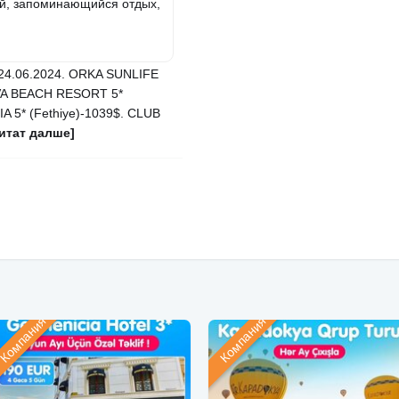
ый, запоминающийся отдых,
24.06.2024. ORKA SUNLIFE
IVA BEACH RESORT 5*
A 5* (Fethiye)-1039$. CLUB
читат далше]
Компания
Компания