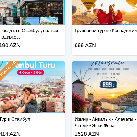
Поездка в Стамбул, полная
Групповой тур по Каппадокии
подарков.
190 AZN
699 AZN
Компания
Тур в Стамбул
Измир • Айвалык • Алачаты •
Чесме • Эски Фоча
414 AZN
1528 AZN