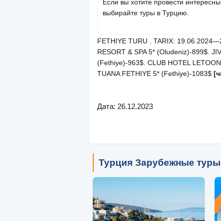
Если вы хотите провести интересн
выбирайте туры в Турцию.
FETHIYE TURU . TARIX: 19.06.2024—
RESORT & SPA 5* (Oludeniz)-899$. J
(Fethiye)-963$. CLUB HOTEL LETOONI
TUANA FETHIYE 5* (Fethiye)-1083$
[
Дата: 26.12.2023
Турция Зарубежные туры