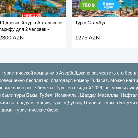
10-дневный тур в Анталью по
Тур в Стамбул
тарифу для 2 человек -
Спешите!
2300 AZN
1275 AZN
ь туристической компании в Азербайджане разместить его беспл
совершенно бесплатно, благодаря номеру Turlar.az. Можно най
шевые ваучерные билеты. Туры со скидкой 2026, возможны аукци
ыли туры Бакы, Губəл, Исмаиллы, Шахдаг, Масаллы, Нафталан,
сии по городу в Турции, туры в Дубай, Тбилиси, туры в Батуми 
 дома, туристические бюро.