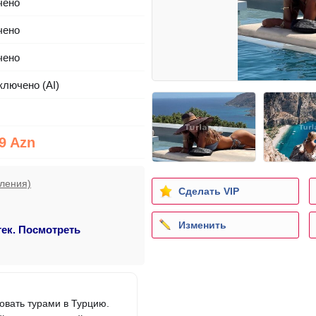
чено
чено
чено
ключено (AI)
9 Azn
ления)
Сделать VIP
Изменить
тек. Посмотреть
овать турами в Турцию.