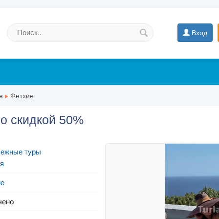
Вход
я
▸
Фетхие
со скидкой 50%
бежные туры
я
ие
чено