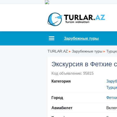
Зарубежные туры
TURLAR.AZ
▸
Зарубежные туры
▸
Турци
Экскурсия в Фетхие 
Код объявление: 95815
Категория
Зару
Турци
Город
Фетх
Авиабилет
Вклю