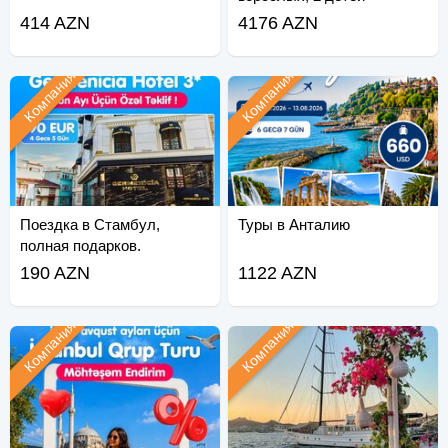
Забронируйте сейчас!
414 AZN
4176 AZN
Компания
Компания
Поездка в Стамбул,
Туры в Анталию
полная подарков.
190 AZN
1122 AZN
Компания
Компания