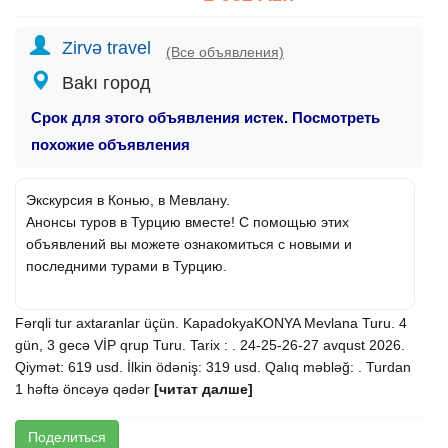
Zirvə travel
(Все объявления)
Bakı город
Срок для этого объявления истек. Посмотреть
похожие объявления
Экскурсия в Конью, в Мевлану.
Анонсы туров в Турцию вместе! С помощью этих
объявлений вы можете ознакомиться с новыми и
последними турами в Турцию.
Fərqli tur axtaranlar üçün. KapadokyaKONYA Mevlana Turu. 4
gün, 3 gecə VİP qrup Turu. Tarix : . 24-25-26-27 avqust 2026.
Qiymət: 619 usd. İlkin ödəniş: 319 usd. Qalıq məbləğ: . Turdan
1 həftə öncəyə qədər
[читат далше]
Поделиться