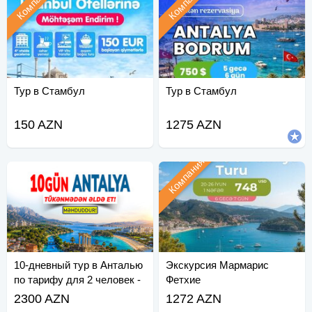
Компания
Компания
Тур в Стамбул
Тур в Стамбул
150 AZN
1275 AZN
Компания
10-дневный тур в Анталью
Экскурсия Мармарис
по тарифу для 2 человек -
Фетхие
Спешите!
2300 AZN
1272 AZN