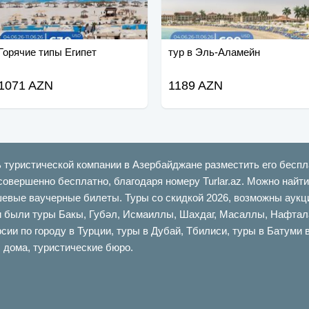
Горячие типы Египет
тур в Эль-Аламейн
1071 AZN
1189 AZN
ь туристической компании в Азербайджане разместить его беспл
совершенно бесплатно, благодаря номеру Turlar.az. Можно най
шевые ваучерные билеты. Туры со скидкой 2026, возможны аукци
ыли туры Бакы, Губəл, Исмаиллы, Шахдаг, Масаллы, Нафталан,
сии по городу в Турции, туры в Дубай, Тбилиси, туры в Батуми 
 дома, туристические бюро.