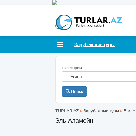
Зарубежные туры
категория
Поиск
TURLAR.AZ
▸
Зарубежные туры
▸
Египе
Эль-Аламейн