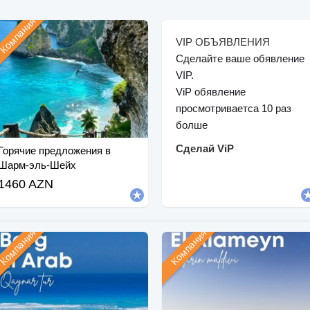
Компания
VIP ОБЪЯВЛЕНИЯ
Сделайте ваше обявление
VIP.
ViP обявление
просмотриваетса 10 раз
болше
Сделай ViP
Горячие предложения в
Шарм-эль-Шейх
1460 AZN
Компания
Компания