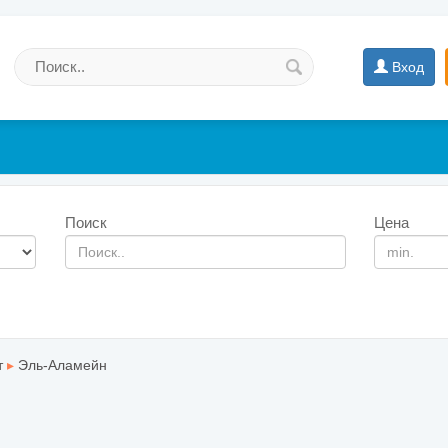
Вход
Поиск
Цена
т
▸
Эль-Аламейн