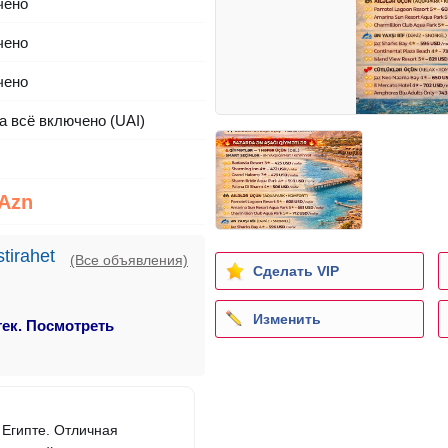
чено
чено
чено
а всё включено (UAI)
 Azn
stirahet
(Все объявления)
Сделать VIP
Изменить
тек. Посмотреть
 Египте. Отличная