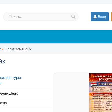
Вход
т
▸
Шарм-эль-Шейх
йх
бежные туры
т
-эль-Шейх
чено