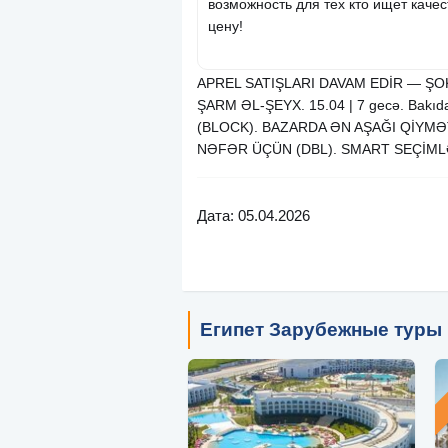
возможность для тех кто ищет каче
цену!
APREL SATIŞLARI DAVAM EDİR — ŞOK
ŞARM ƏL-ŞEYX. 15.04 | 7 gecə. Bakıd
(BLOCK). BAZARDA ƏN AŞAĞI QİYM
NƏFƏR ÜÇÜN (DBL). SMART SEÇİM
Дата: 05.04.2026
Египет Зарубежные туры