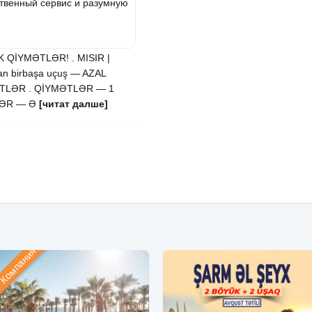
ственный сервис и разумную
 QİYMƏTLƏR! . MISIR |
an birbaşa uçuş — AZAL
ƏTLƏR . QİYMƏTLƏR — 1
LƏR — Ə
[читат далше]
Компания