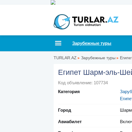
Зарубежные туры
TURLAR.AZ
▸
Зарубежные туры
▸
Египе
Египет Шарм-эль-Ше
Код объявление: 107734
Категория
Зару
Египе
Город
Шарм
Авиабилет
Вклю