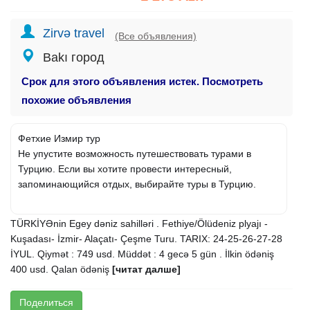
Zirvə travel
(Все объявления)
Bakı город
Срок для этого объявления истек. Посмотреть
похожие объявления
Фетхие Измир тур
Не упустите возможность путешествовать турами в
Турцию. Если вы хотите провести интересный,
запоминающийся отдых, выбирайте туры в Турцию.
TÜRKİYƏnin Egey dəniz sahilləri . Fethiye/Ölüdeniz plyajı -
Kuşadası- İzmir- Alaçatı- Çeşme Turu. TARIX: 24-25-26-27-28
İYUL. Qiymət : 749 usd. Müddət : 4 gecə 5 gün . İlkin ödəniş
400 usd. Qalan ödəniş
[читат далше]
Поделиться