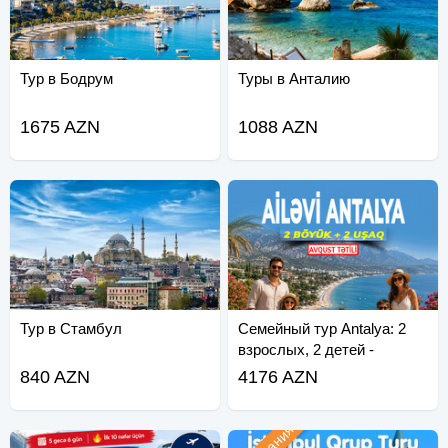
Тур в Бодрум
Туры в Анталию
1675 AZN
1088 AZN
Тур в Стамбул
Семейный тур Antalya: 2
взрослых, 2 детей -
Забронируйте сейчас!
840 AZN
4176 AZN