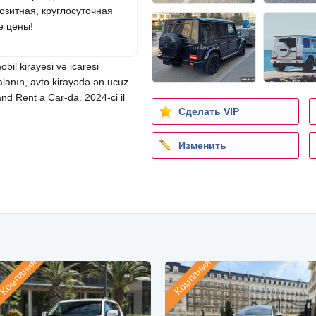
озитная, круглосуточная
е цены!
bil kirayəsi və icarəsi
lanın, avto kirayədə ən ucuz
and Rent a Car-da. 2024-ci il
Сделать VIP
Изменить
Компания
Компания