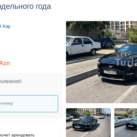
одельного года
А Кар
 Azn
бъявления)
 номер
 хочет арендовать