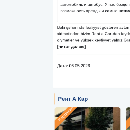
автомобиль и автобус! У нас бездеп
возможность аренды и самые низки
Baki şəhərində fəaliyyət göstərən avtomo
xidmətindən bizim Rent a Car-dan fayda
qiymətlər və yüksək keyfiyyət yalnız Gr
[читат далше]
Дата: 06.05.2026
Рент А Кар
Компания