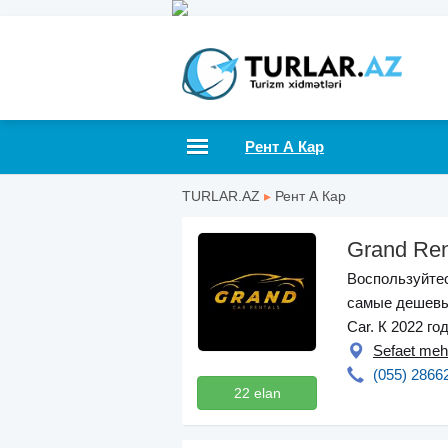
Рент А Кар
TURLAR.AZ
▸
Рент А Кар
Grand Ren
Воспользуйтес
самые дешевые
Car. К 2022 г
Sefaet meh
(055) 2866
22 elan