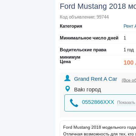
Ford Mustang 2018 м
Код объявление: 99744
Категория
Рент 
Минимальное число дней
1
Водительские права
1 год
минимум
Цена
100
Grand Rent A Car
(Все о
Bakı город
0552866XXX
Показать
Ford Mustang 2018 модельного года
Отличная возможность для тех, кто