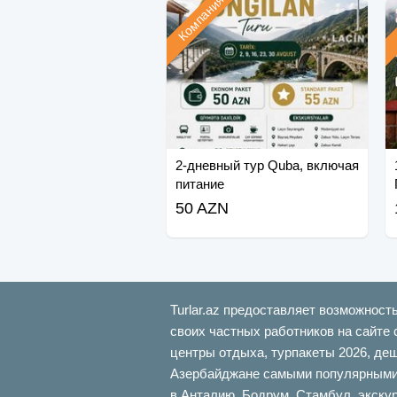
Компания
2-дневный тур Quba, включая
питание
50 AZN
Turlar.az предоставляет возможност
своих частных работников на сайте 
центры отдыха, турпакеты 2026, де
Азербайджане самыми популярными б
в Анталию, Бодрум, Стамбул, экскур