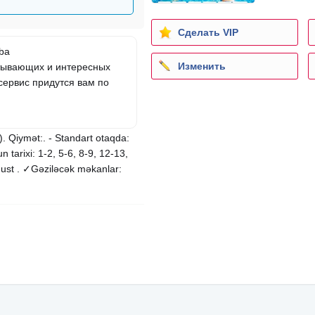
Сделать VIP
ba
Изменить
атывающих и интересных
сервис придутся вам по
. Qiymət:. - Standart otaqda:
 tarixi: 1-2, 5-6, 8-9, 12-13,
qust . ✓Gəziləcək məkanlar: