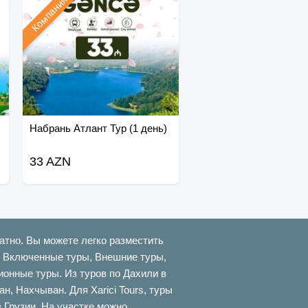
Компания
Набрань Атлант Тур (1 день)
33 AZN
атно. Вы можете легко разместить
ти Включенные туры, Внешние туры,
онные туры. Из туров по Дахили в
 Нахчыван. Для Xarici Tours, туры
в Грузии. На участке можно