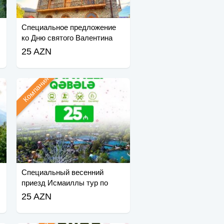
Специальное предложение
ко Дню святого Валентина
Ленкорань Лерик Астара Тур
25 AZN
Компания
Специальный весенний
приезд Исмаиллы тур по
Лагичу
25 AZN