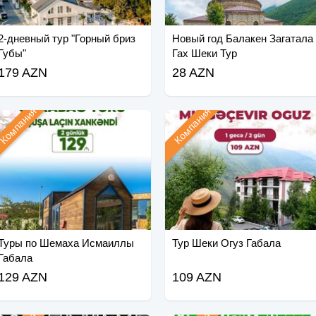
2-дневный тур "Горный бриз
Новый год Балакен Загатала
Губы"
Гах Шеки Тур
179 AZN
28 AZN
Компания
Компания
Туры по Шемаха Исмаиллы
Тур Шеки Огуз Габала
Габала
129 AZN
109 AZN