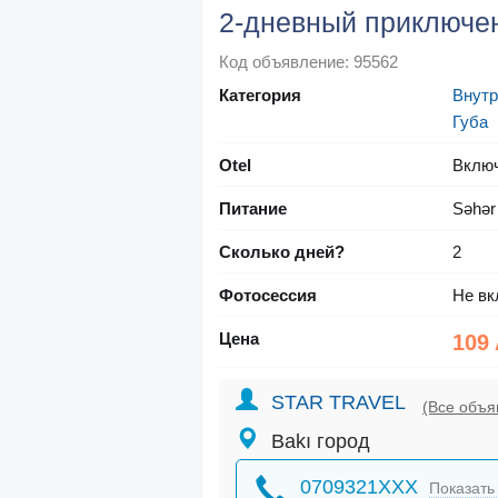
2-дневный приключе
Код объявление: 95562
Категория
Внутр
Губа
Otel
Вклю
Питание
Səhər
Сколько дней?
2
Фотосессия
Не вк
Цена
109
STAR TRAVEL
(Все объя
Bakı город
0709321XXX
Показать