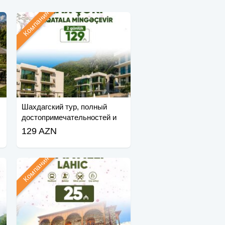
Компания
Шахдагский тур, полный
достопримечательностей и
развлечений
129 AZN
Компания