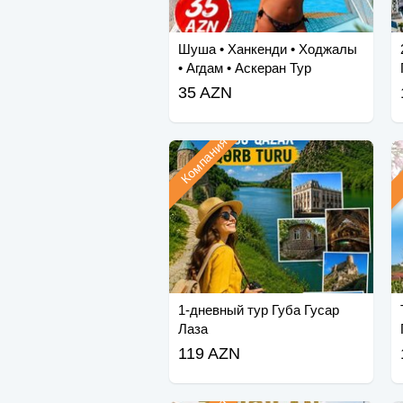
Шуша • Ханкенди • Ходжалы
• Агдам • Аскеран Тур
35 AZN
Компания
1-дневный тур Губа Гусар
Лаза
119 AZN