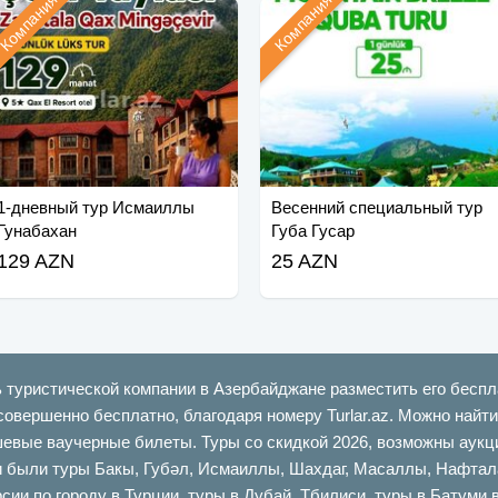
Компания
Компания
1-дневный тур Исмаиллы
Весенний специальный тур
Гунабахан
Губа Гусар
129 AZN
25 AZN
ь туристической компании в Азербайджане разместить его беспл
совершенно бесплатно, благодаря номеру Turlar.az. Можно най
шевые ваучерные билеты. Туры со скидкой 2026, возможны аукци
ыли туры Бакы, Губəл, Исмаиллы, Шахдаг, Масаллы, Нафталан,
сии по городу в Турции, туры в Дубай, Тбилиси, туры в Батуми 