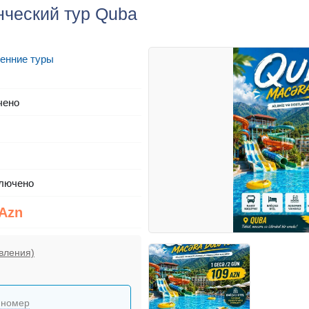
нческий тур Quba
енние туры
чено
лючено
 Azn
вления)
 номер