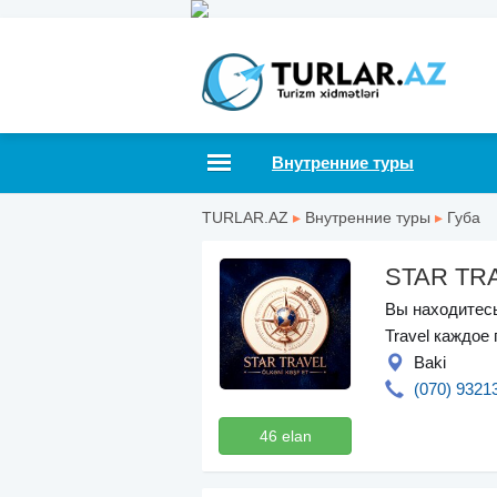
Внутренние туры
TURLAR.AZ
▸
Внутренние туры
▸
Губа
STAR TR
Вы находитесь
Travel каждое
Baki
(070) 9321
46 elan