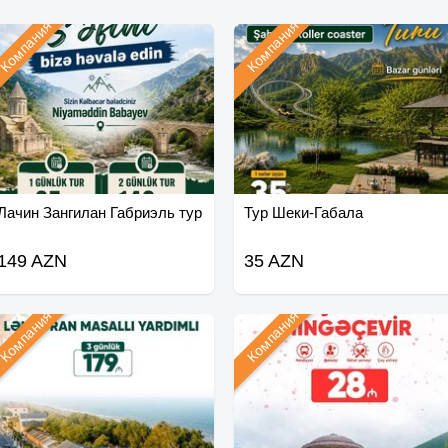
Компания
Компания
Лачин Зангилан Габриэль тур
Тур Шеки-Габала
149 AZN
35 AZN
Компания
Компания