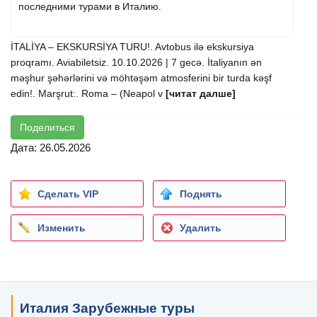
последними турами в Италию.
İTALİYA – EKSKURSİYA TURU!. Avtobus ilə ekskursiya
proqramı. Aviabiletsiz. 10.10.2026 | 7 gecə. İtaliyanın ən
məşhur şəhərlərini və möhtəşəm atmosferini bir turda kəşf
edin!. Marşrut:. Roma – (Neapol v
[читат далше]
Поделиться
Дата: 26.05.2026
Сделать VIP
Поднять
Изменить
Удалить
Италия Зарубежные туры