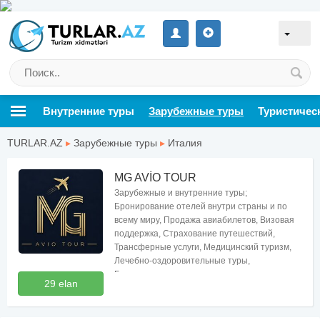
Внутренние туры
Зарубежные туры
Туристичес
TURLAR.AZ
▸
Зарубежные туры
▸
Италия
MG AVİO TOUR
Зарубежные и внутренние туры;
Бронирование отелей внутри страны и по
всему миру, Продажа авиабилетов, Визовая
поддержка, Страхование путешествий,
Трансферные услуги, Медицинский туризм,
Лечебно-оздоровительные туры,
Бесплатные консультации по туризму
29 elan