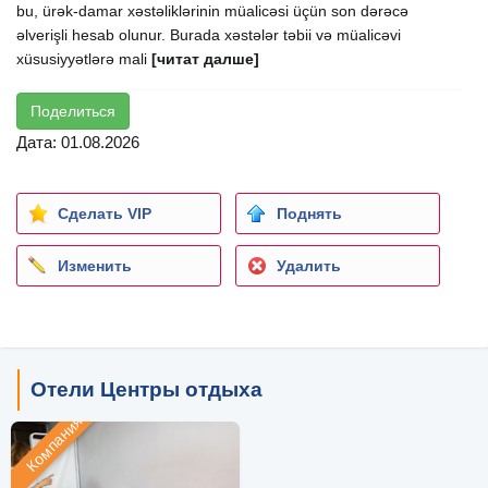
bu, ürək-damar xəstəliklərinin müalicəsi üçün son dərəcə
əlverişli hesab olunur. Burada xəstələr təbii və müalicəvi
xüsusiyyətlərə mali
[читат далше]
Поделиться
Дата: 01.08.2026
Сделать VIP
Поднять
Изменить
Удалить
Отели Центры отдыха
Компания