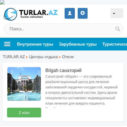
Внутренние туры
Зарубежные туры
Туристичес
TURLAR.AZ
▸
Центры отдыха
▸
Отели
Bilgah санаторий
Санаторий «Bilgah» — это современный
реабилитационный центр для лечения
заболеваний сердечно-сосудистой, нервной
и опорно-двигательной систем. Здесь врачи-
специалисты составляют индивидуальный
план лечения для каждого пациента.
Лечебные грязи, минеральные воды
2 elan
способствуют восстановлению здоровья.