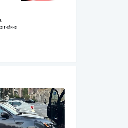
а,
е гибкие