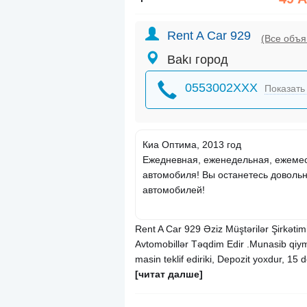
Rent A Car 929
(Все объя
Bakı город
0553002XXX
Показать
Киа Оптима, 2013 год
Ежедневная, еженедельная, ежемес
автомобиля! Вы останетесь доволь
автомобилей!
Rent A Car 929 Əziz Müştərilər Şirkətimi
Avtomobillər Təqdim Edir .Munasib qiym
masin teklif ediriki, Depozit yoxdur, 1
[читат далше]