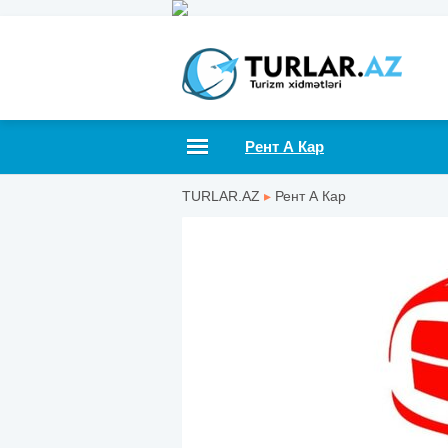
Рент А Кар
TURLAR.AZ
▸
Рент А Кар