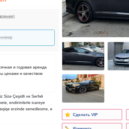
вления)
 номер
ячная и годовая аренда
ны ценами и качеством
z Sizə Çeşidli və Sərfəli
ete, endirimlerle icareye
5 deqiqe erzinde senedlesme, e
Сделать VIP
Изменить