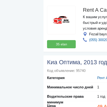
Rent A Ca
К вашим услуг
быстрый и удо
условия аренд
Fezail bay
(055) 3002
35 elan
Киа Оптима, 2013 го
Код объявление: 95740
Категория
Рент 
Минимальное число дней
1
Водительские права
1 год
минимум
Цена
49 