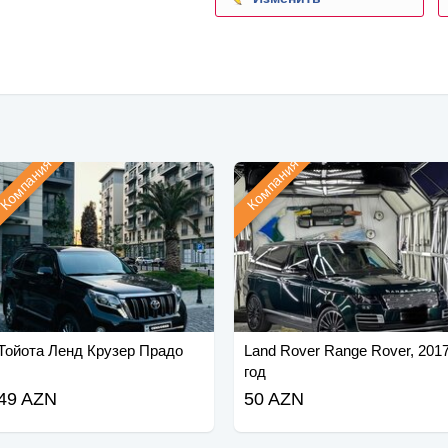
Компания
Компания
Тойота Ленд Крузер Прадо
Land Rover Range Rover, 201
год
49 AZN
50 AZN