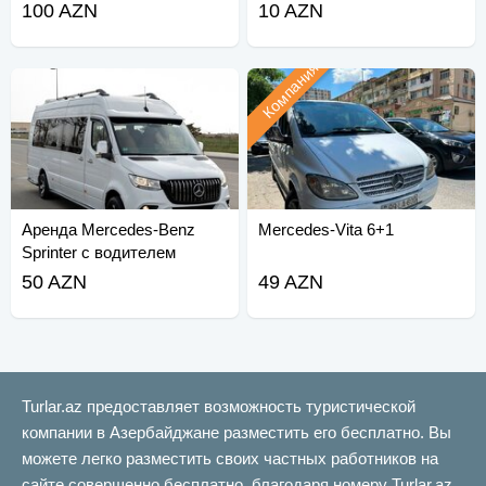
100 AZN
10 AZN
Компания
Аренда Mercedes-Benz
Mercedes-Vita 6+1
Sprinter с водителем
(Mercedes-Benz Sprinter).
50 AZN
49 AZN
Turlar.az предоставляет возможность туристической
компании в Азербайджане разместить его бесплатно. Вы
можете легко разместить своих частных работников на
сайте совершенно бесплатно, благодаря номеру Turlar.az.