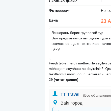
Сколько дней?
1
Фотосессия
Не вк
Цена
23 
Ленкорань Лерик групповой тур
Вам предлагаются выгодные туры в
возможность для тех кто ищет каче
цену!
Fərqli təbiət, fərqli mətbəxi ilə seçilə
möhtəşəm səyahətə nə deyirsiniz?. Qru
təkliflərimiz mövcuddur. Lənkəran - Lerik
29
[читат далше]
TT Travel
(Все объявления
Bakı город