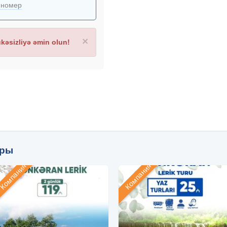
 номер
×
əsizliyə əmin olun!
уры
Компания
Компания