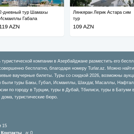
2-дневный тур Шамахы
Лянкяран Лерик Астара сим
Исмаиллы Габала
тур
119 AZN
109 AZN
ь туристической компании в Азербайджане разместить его беспл
совершенно бесплатно, благодаря номеру Turlar.az. Можно най
шевые ваучерные билеты. Туры со скидкой 2026, возможны аукци
ыли туры Бакы, Губəл, Исмаиллы, Шахдаг, Масаллы, Нафталан,
сии по городу в Турции, туры в Дубай, Тбилиси, туры в Батуми 
 дома, туристические бюро.
и 15
|
Контакты
a: 0