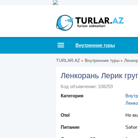
Внутренние туры
TURLAR.AZ
▸
Внутренние туры
▸
Ленко
Ленкорань Лерик гру
Код объявление: 108259
Категория
Внутр
Ленко
Otel
Не вк
Питание
Səhər