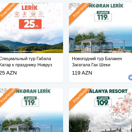
Компания
Компания
Специальный тур Габала
Новогодний тур Балакен
Катар к празднику Новруз
Загатала Гах Шеки
Мингячевир
25 AZN
119 AZN
Компания
Компания