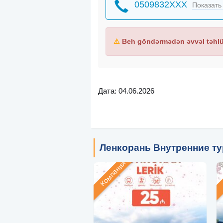
0509832XXX
Показать
⚠
Beh göndərmədən əvvəl təhlük
Дата: 04.06.2026
Ленкорань Внутренние т
Компания