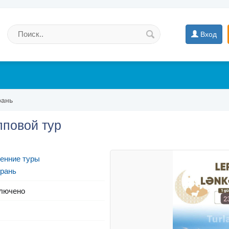
Вход
рань
пповой тур
енние туры
рань
лючено