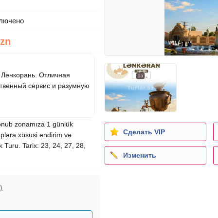
лючено
Azn
 Ленкорань. Отличная
ственный сервис и разумную
n cənub zonamıza 1 günlük
Сделать VIP
plara xüsusi endirim və
 Turu. Tarix: 23, 24, 27, 28,
Изменить
)