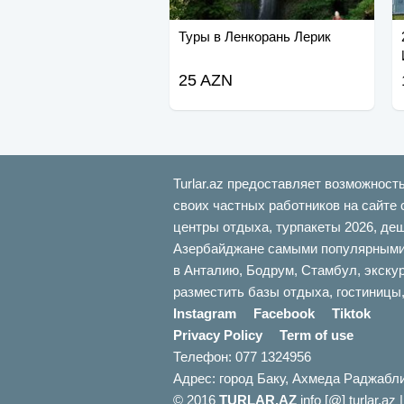
Туры в Ленкорань Лерик
25 AZN
Turlar.az предоставляет возможност
своих частных работников на сайте 
центры отдыха, турпакеты 2026, де
Азербайджане самыми популярными б
в Анталию, Бодрум, Стамбул, экскур
разместить базы отдыха, гостиницы,
Instagram
Facebook
Tiktok
Privacy Policy
Term of use
Телефон: 077 1324956
Адрес: город Баку, Ахмеда Раджабл
© 2016
TURLAR.AZ
info [@] turlar.az 