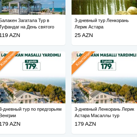
Балакен Загатала Тур в
3-дневный тур Ленкорань
Туфандаг на День святого
Лерик Астара
Валентина
119 AZN
25 AZN
Компания
Компания
3-дневный тур по предгорьям
3-дневный Ленкорань Лерик
Венгрии
Астара Масаллы тур
179 AZN
179 AZN