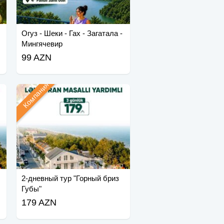
Огуз - Шеки - Гах - Загатала -
Мингячевир
99 AZN
Компания
2-дневный тур "Горный бриз
Губы"
179 AZN