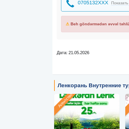
0705132XXX
Показать
⚠
Beh göndərmədən əvvəl təhlük
Дата: 21.05.2026
Ленкорань Внутренние т
Агентство