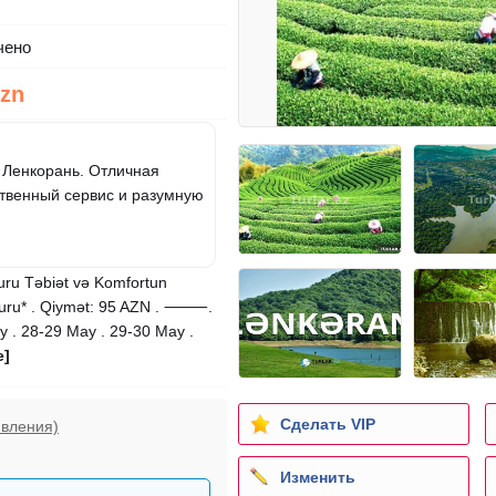
чено
Azn
 Ленкорань. Отличная
ственный сервис и разумную
uru Təbiət və Komfortun
 Turu* . Qiymət: 95 AZN . ⸻.
 . 28-29 May . 29-30 May .
е]
Сделать VIP
явления)
Изменить