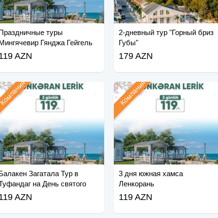
Праздничные туры
2-дневный тур "Горный бриз
Мингячевир Гянджа Гейгель
Губы"
119 AZN
179 AZN
Компания
Компания
Балакен Загатала Тур в
3 дня южная хамса
Туфандаг на День святого
Ленкорань
Валентина
119 AZN
119 AZN