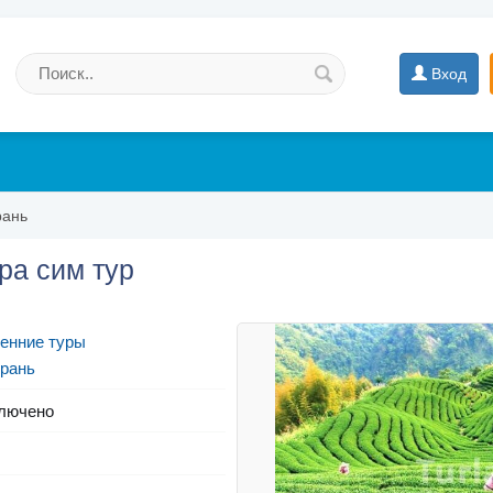
Вход
рань
ра сим тур
енние туры
рань
лючено