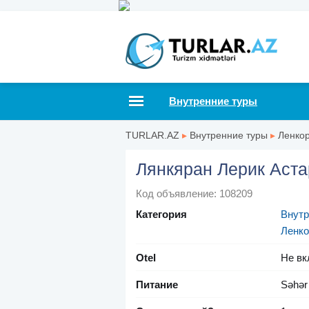
Внутренние туры
TURLAR.AZ
▸
Внутренние туры
▸
Ленко
Лянкяран Лерик Аста
Код объявление: 108209
Категория
Внутр
Ленко
Otel
Не вк
Питание
Səhər