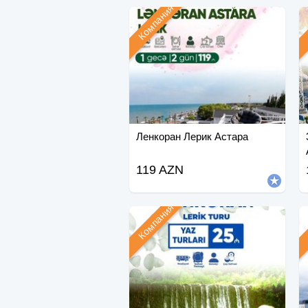
Компания
Ленкоран Лерик Астара
119 AZN
Компания