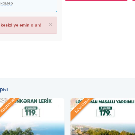
 номер
×
əsizliyə əmin olun!
уры
Компания
Компания