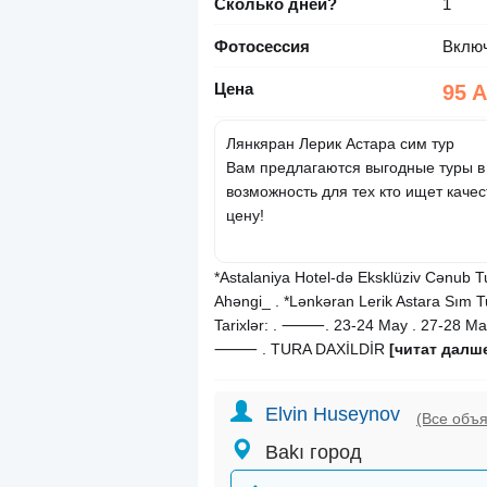
Сколько дней?
1
Фотосессия
Вклю
Цена
95 
Лянкяран Лерик Астара сим тур
Вам предлагаются выгодные туры в
возможность для тех кто ищет каче
цену!
*Astalaniya Hotel-də Eksklüziv Cənub T
Ahəngi_ . *Lənkəran Lerik Astara Sım
Tarixlər: . ⸻. 23-24 May . 27-28 May
⸻ . TURA DAXİLDİR
[читат далш
Elvin Huseynov
(Все объ
Bakı город