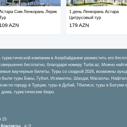
Астара Сим Ленкорань Лерик
1 день Ленкорань Астара
Тур
Цитрусовый тур
109 AZN
179 AZN
ь туристической компании в Азербайджане разместить его беспл
совершенно бесплатно, благодаря номеру Turlar.az. Можно най
шевые ваучерные билеты. Туры со скидкой 2026, возможны аукци
ыли туры Бакы, Губəл, Исмаиллы, Шахдаг, Масаллы, Нафталан,
сии по городу в Турции, туры в Дубай, Тбилиси, туры в Батуми 
 дома, туристические бюро.
и 15
|
Контакты
a: 0