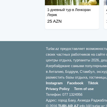
1-дневный тур в Ленкоран
Лерик
25 AZN
Turlar.az предоставляет возможност
своих частных работников на сайте 
центры отдыха, турпакеты 2026, де
Азербайджане самыми популярными б
в Анталию, Бодрум, Стамбул, экскур
разместить базы отдыха, гостиницы,
Instagram
Facebook
Tiktok
Privacy Policy
Term of use
Телефон: 077 1324956
Адрес: город Баку, Ахмеда Раджабл
© 2016
TURLAR.AZ
info [@] turlar.az 