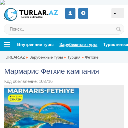
Внутренние туры
Зарубежные туры
Туристичес
TURLAR.AZ
▸
Зарубежные туры
▸
Турция
▸
Фетхие
Мармарис Фетхие кампания
Код объявление: 103716