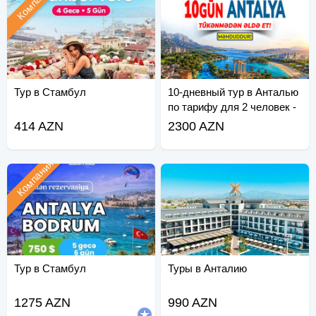
Компания
Тур в Стамбул
10-дневный тур в Анталью
по тарифу для 2 человек -
Спешите!
414 AZN
2300 AZN
Компания
Тур в Стамбул
Туры в Анталию
1275 AZN
990 AZN