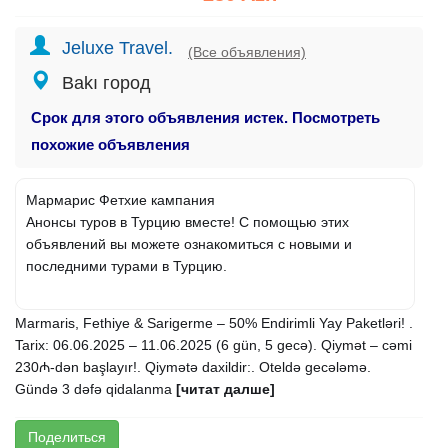
Jeluxe Travel.
(Все объявления)
Bakı город
Срок для этого объявления истек. Посмотреть
похожие объявления
Мармарис Фетхие кампания
Анонсы туров в Турцию вместе! С помощью этих
объявлений вы можете ознакомиться с новыми и
последними турами в Турцию.
Marmaris, Fethiye & Sarigerme – 50% Endirimli Yay Paketləri! .
Tarix: 06.06.2025 – 11.06.2025 (6 gün, 5 gecə). Qiymət – cəmi
230₼-dən başlayır!. Qiymətə daxildir:. Oteldə gecələmə.
Gündə 3 dəfə qidalanma
[читат далше]
Поделиться