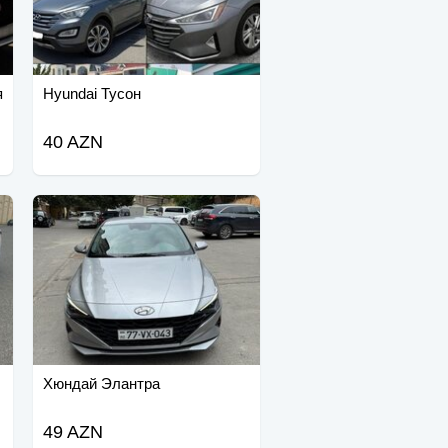
я
Hyundai Тусон
40 AZN
Хюндай Элантра
49 AZN