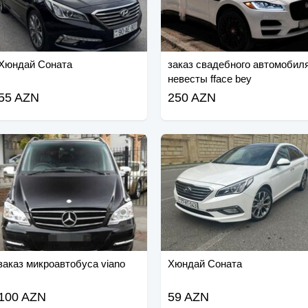
Хюндай Соната
заказ свадебного автомобил
невесты fface bey
55 AZN
250 AZN
заказ микроавтобуса viano
Хюндай Соната
100 AZN
59 AZN