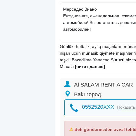
Мерседес Виано
Ежедневная, еженедельная, ежемес
автомобиля! Вы останетесь доволь
автомобилей!
Günlük, həftəlik, aylıq maşınların münas
nişan üçün münasib qiymətə maşınlar Y
təşkili Bəzədilmə Yanacaq Sürücü biz t
Mircəla
[читат далше]
Al SALAM RENT A CAR
Bakı город
0552520XXX
Показать
⚠
Beh göndərmədən əvvəl təhlük