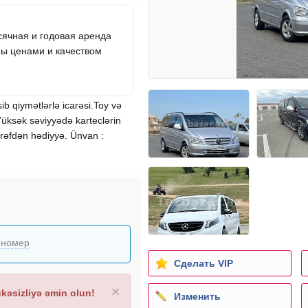
ячная и годовая аренда
ны ценами и качеством
ib qiymətlərlə icarəsi.Toy və
üksək səviyyədə karteclərin
ərəfdən hədiyyə. Ünvan :
 номер
Сделать VIP
×
əsizliyə əmin olun!
Изменить