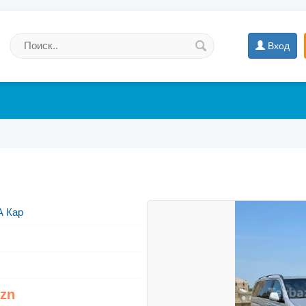
Вход
А Кар
Azn