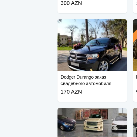
300 AZN
Dodger Durango заказ
свадебного автомобиля
невесты
170 AZN