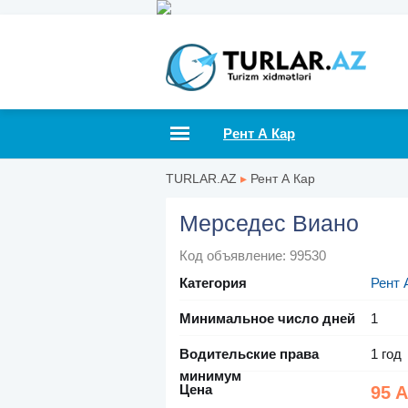
Рент А Кар
TURLAR.AZ
▸
Рент А Кар
Мерседес Виано
Код объявление: 99530
Категория
Рент 
Минимальное число дней
1
Водительские права
1 год
минимум
Цена
95 