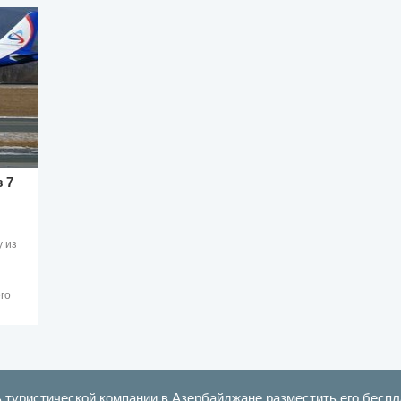
 7
у из
го
ь туристической компании в Азербайджане разместить его беспл