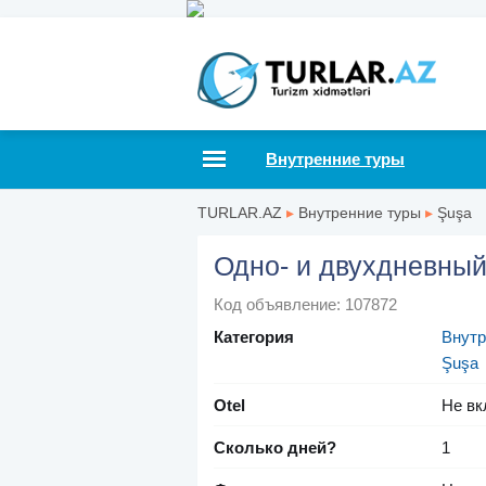
Внутренние туры
TURLAR.AZ
▸
Внутренние туры
▸
Şuşa
Одно- и двухдневный
Код объявление: 107872
Категория
Внутр
Şuşa
Otel
Не вк
Сколько дней?
1