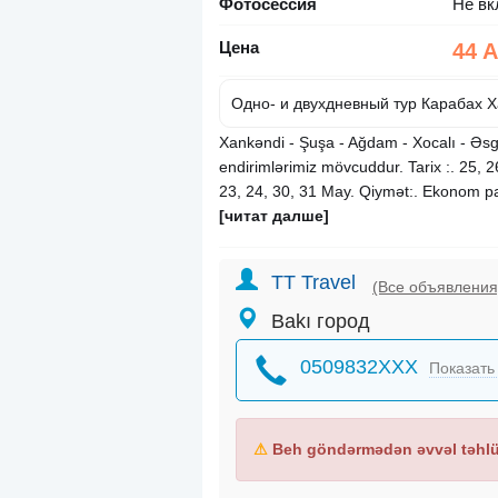
Фотосессия
Не вк
Цена
44 
Одно- и двухдневный тур Карабах 
Xankəndi - Şuşa - Ağdam - Xocalı - Əsg
endirimlərimiz mövcuddur. Tarix :. 25, 26
23, 24, 30, 31 May. Qiymət:. Ekonom pa
[читат далше]
TT Travel
(Все объявления
Bakı город
0509832XXX
Показать
⚠
Beh göndərmədən əvvəl təhlük