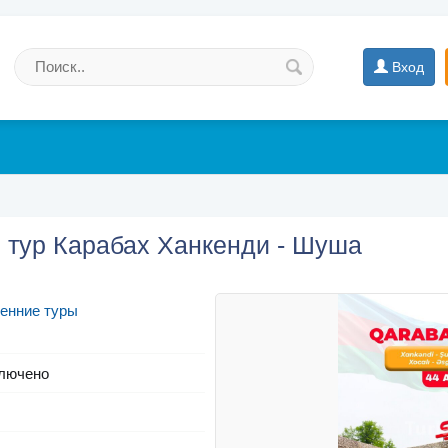
Вход
 тур Карабах Ханкенди - Шуша
енние туры
лючено