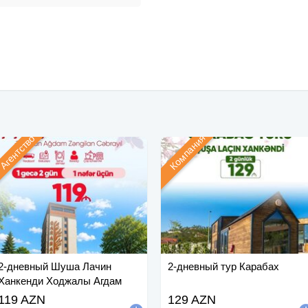
Компания
Агентство
2-дневный Шуша Лачин
2-дневный тур Карабах
Ханкенди Ходжалы Агдам
Зангилан
119 AZN
129 AZN