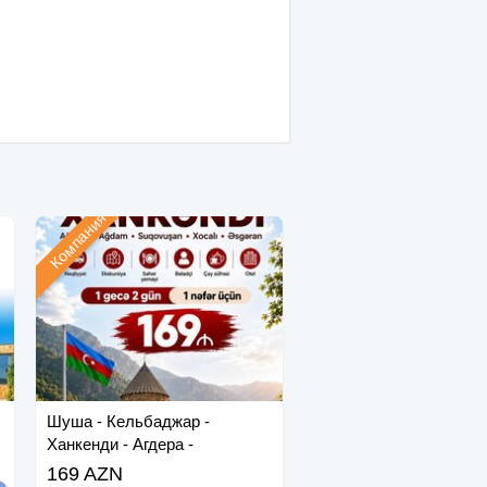
Компания
Шуша - Кельбаджар -
Ханкенди - Агдера -
Суговушан - Агдам
169 AZN