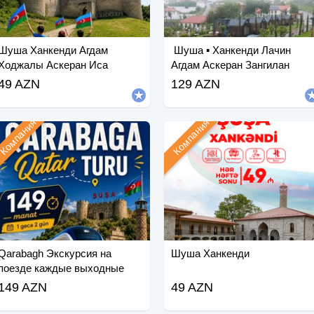
Шуша Ханкенди Агдам
︎ Шуша ▪︎ Ханкенди Лачин
Ходжалы Аскеран Иса
Агдам Аскеран Зангилан
Булаги
49 AZN
129 AZN
Компания
Компания
Qarabagh Экскурсия на
Шуша Ханкенди
поезде каждые выходные
(май-июнь)
149 AZN
49 AZN