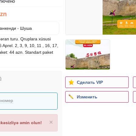
лючено
Azn
Ханкенди - Шуша
əran turu. Qruplara xüsusi
 Aprel. 2, 3, 9, 10, 11 , 16, 17,
ket: 44 azn. Standart paket
)
Сделать VIP
Изменить
 номер
×
əsizliyə əmin olun!