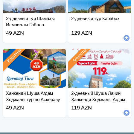
2-дневный тур Шамахы
2-дневный тур Карабах
Исмаиллы Габала
49 AZN
129 AZN
Компания
Агентство
Ханкенди Шуша Агдам
2-дневный Шуша Лачин
Ходжалы тур по Аскерану
Ханкенди Ходжалы Агдам
Зангилан
49 AZN
119 AZN