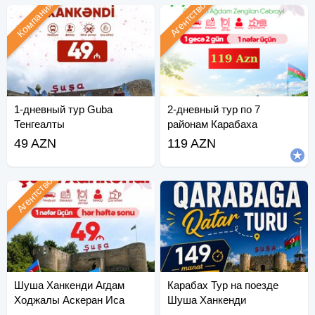
Компания
Агентство
1-дневный тур Guba
2-дневный тур по 7
Тенгеалты
районам Карабаха
49 AZN
119 AZN
Агентство
Шуша Ханкенди Агдам
Карабах Тур на поезде
Ходжалы Аскеран Иса
Шуша Ханкенди
Булаги