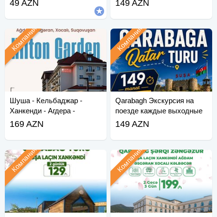
49 AZN
149 AZN
Компания
Компания
Шуша - Кельбаджар -
Qarabagh Экскурсия на
Ханкенди - Агдера -
поезде каждые выходные
Суговушан - Агдам - Хо
(май-июнь)
169 AZN
149 AZN
Компания
Компания