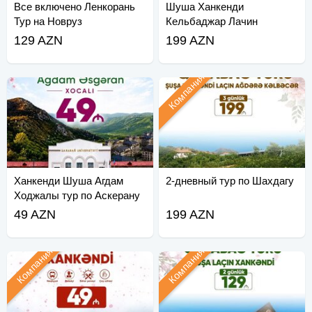
Все включено Ленкорань
Шуша Ханкенди
Тур на Новруз
Кельбаджар Лачин
129 AZN
199 AZN
Компания
Ханкенди Шуша Агдам
2-дневный тур по Шахдагу
Ходжалы тур по Аскерану
49 AZN
199 AZN
Компания
Компания