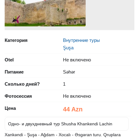
Категория
Внутренние туры
Şuşa
Otel
Не включено
Питание
Səhər
Сколько дней?
1
Фотосессия
Не включено
Цена
44 Azn
Одно- и двухдневный тур Shusha Khankendi Lachin
Xankəndi - Şuşa - Ağdam - Xocalı - Əsgəran turu. Qruplara