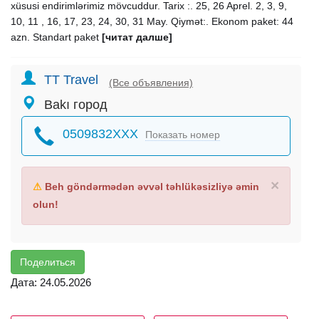
xüsusi endirimlərimiz mövcuddur. Tarix :. 25, 26 Aprel. 2, 3, 9,
10, 11 , 16, 17, 23, 24, 30, 31 May. Qiymət:. Ekonom paket: 44
azn. Standart paket
[читат далше]
TT Travel
(Все объявления)
Bakı город
0509832XXX
Показать номер
×
⚠
Beh göndərmədən əvvəl təhlükəsizliyə əmin
olun!
Поделиться
Дата: 24.05.2026