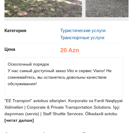
Категория
Туристические услуги
Транспортные услуги
Цена
20 Azn
Осколочный порядок
У нас самый доступный заказ Vito и сервис Viano! Не
сомневайтесь, вы останетесь довольны качеством
обслуживания!
"EE Transport" avtobus sifarişləri. Korporativ və Fərdi Nəqliyyat
Xidmətləri | Corporate & Private Transportation Solutions. İşçi
daşınması (servis) | Staff Shuttle Services. Ölkədaxili avtobu
[читат далше]