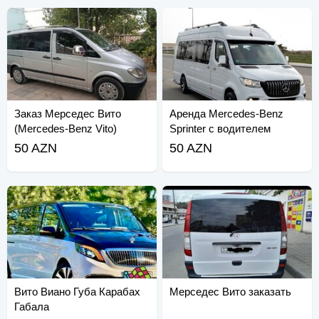
Заказ Мерседес Вито
Аренда Mercedes-Benz
(Mercedes-Benz Vito)
Sprinter с водителем
(Mercedes-Benz Sprinter).
50 AZN
50 AZN
Вито Виано Губа Карабах
Мерседес Вито заказать
Габала