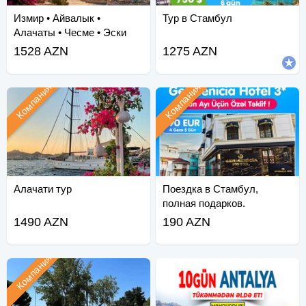
Измир • Айвалык •
Тур в Стамбул
Алачаты • Чесме • Эски
Фоча
1528 AZN
1275 AZN
Компания
Компания
Алачати тур
Поездка в Стамбул,
полная подарков.
1490 AZN
190 AZN
Компания