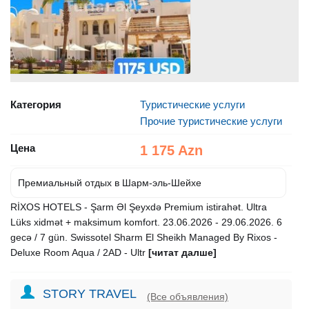
Категория
Туристические услуги
Прочие туристические услуги
Цена
1 175 Azn
Премиальный отдых в Шарм-эль-Шейхе
RİXOS HOTELS - Şarm Əl Şeyxdə Premium istirahət. Ultra
Lüks xidmət + maksimum komfort. 23.06.2026 - 29.06.2026. 6
gecə / 7 gün. Swissotel Sharm El Sheikh Managed By Rixos -
Deluxe Room Aqua / 2AD - Ultr
[читат далше]
STORY TRAVEL
(Все объявления)