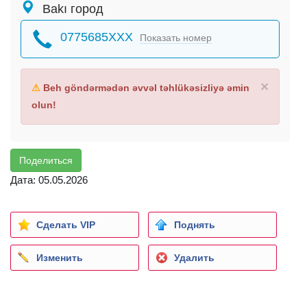
Bakı город
0775685XXX
Показать номер
×
⚠
Beh göndərmədən əvvəl təhlükəsizliyə əmin
olun!
Поделиться
Дата: 05.05.2026
Сделать VIP
Поднять
Изменить
Удалить