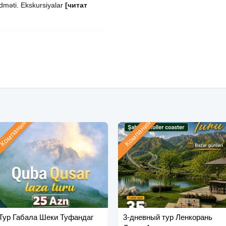
idməti. Ekskursiyalar
[читат
Компания
Компания
Тур Габала Шеки Туфандаг
3-дневный тур Ленкорань