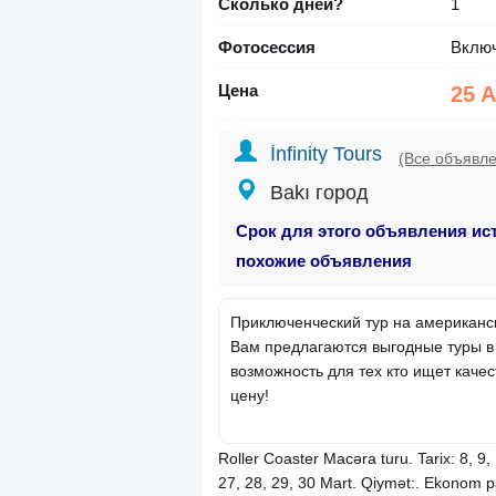
Сколько дней?
1
Фотосессия
Вклю
Цена
25 
İnfinity Tours
(Все объявл
Bakı город
Срок для этого объявления ис
похожие объявления
Приключенческий тур на американск
Вам предлагаются выгодные туры в
возможность для тех кто ищет каче
цену!
Roller Coaster Macəra turu. Tarix: 8, 9, 
27, 28, 29, 30 Mart. Qiymət:. Ekonom p