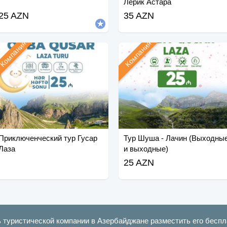
Лерик Астара
25 AZN
35 AZN
Компания
Компания
Приключенческий тур Гусар
Тур Шуша - Лачин (Выходны
Лаза
и выходные)
25 AZN
ь туристической компании в Азербайджане разместить его беспл