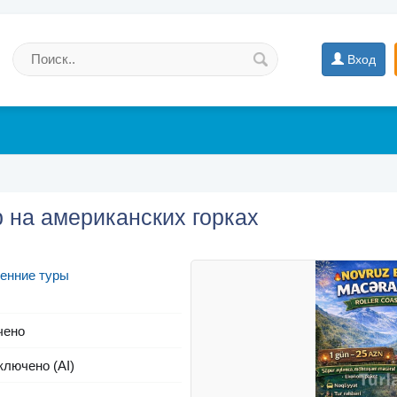
Вход
 на американских горках
енние туры
чено
ключено (AI)