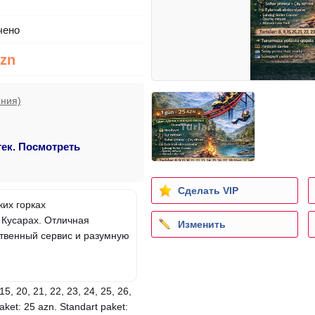
чено
Azn
ения)
тек. Посмотреть
Сделать VIP
их горках
 Кусарах. Отличная
Изменить
ственный сервис и разумную
15, 20, 21, 22, 23, 24, 25, 26,
aket: 25 azn. Standart paket: