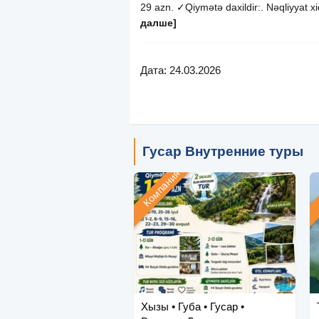
29 azn. ✓Qiymətə daxildir:. Nəqliyyat x
далше]
Дата: 24.03.2026
Гусар Внутренние туры
Компания
Хызы • Губа • Гусар •