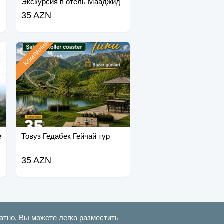
Экскурсия в отель Мааджид
35 AZN
Компания
е
Товуз Гедабек Гейчай тур
35 AZN
атно. Вы можете легко разместить