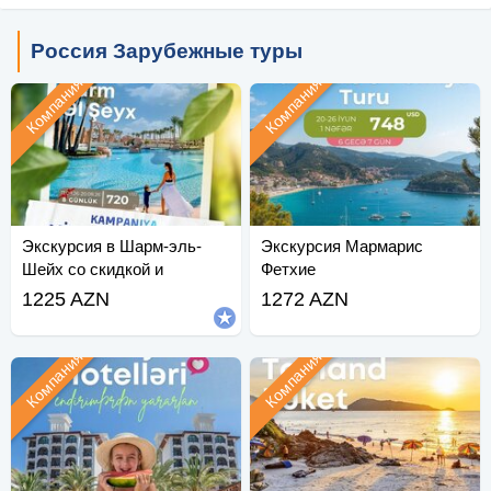
Россия Зарубежные туры
Компания
Компания
Экскурсия в Шарм-эль-
Экскурсия Мармарис
Шейх со скидкой и
Фетхие
подарочным
1225 AZN
1272 AZN
сертификатом.
Компания
Компания