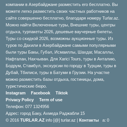
компании в Азербайджане разместить его бесплатно. Вы
можете легко разместить своих частных работников на
сайте совершенно бесплатно, благодаря номеру Turlar.az.
Можно найти Включенные туры, Внешние туры, центры
отдыха, турпакеты 2026, дешевые ваучерные билеты.
Туры со скидкой 2026, возможны аукционные туры. Из
туров по Дахили в Азербайджане самыми популярными
были туры Бакы, Губəл, Исмаиллы, Шахдаг, Масаллы,
Нафталан, Нахчыван. Для Xarici Tours, туры в Анталию,
Бодрум, Стамбул, экскурсии по городу в Турции, туры в
Дубай, Тбилиси, туры в Батуми в Грузии. На участке
можно разместить базы отдыха, гостиницы, дома,
туристические бюро.
Instagram
Facebook
Tiktok
Privacy Policy
Term of use
Телефон: 077 1324956
Адрес: город Баку, Ахмеда Раджабли 15
© 2016
TURLAR.AZ
info [@] turlar.az |
Контакты
a: 0