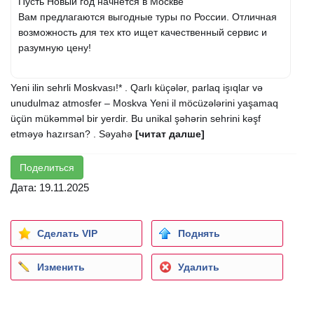
Пусть Новый год начнётся в Москве
Вам предлагаются выгодные туры по России. Отличная
возможность для тех кто ищет качественный сервис и
разумную цену!
Yeni ilin sehrli Moskvası!* . Qarlı küçələr, parlaq işıqlar və
unudulmaz atmosfer – Moskva Yeni il möcüzələrini yaşamaq
üçün mükəmməl bir yerdir. Bu unikal şəhərin sehrini kəşf
etməyə hazırsan? . Səyahə
[читат далше]
Поделиться
Дата: 19.11.2025
Сделать VIP
Поднять
Изменить
Удалить