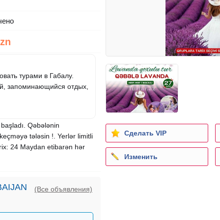
чено
Azn
овать турами в Габалу.
ый, запоминающийся отдых,
 başladı. Qəbələnin
Сделать VIP
məyə tələsin !. Yerlər limitli
rix: 24 Maydan etibarən hər
Изменить
AIJAN
(Все объявления)