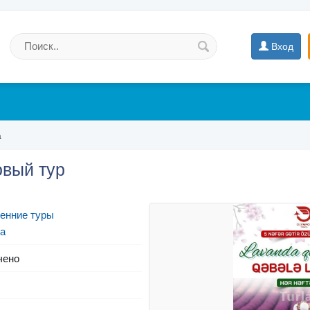
Вход
а
овый тур
енние туры
а
чено