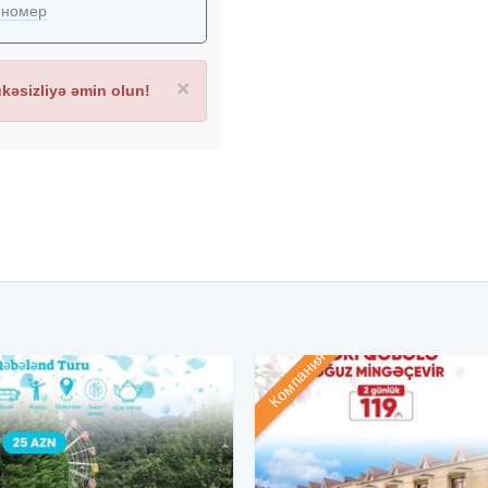
 номер
×
əsizliyə əmin olun!
Компания