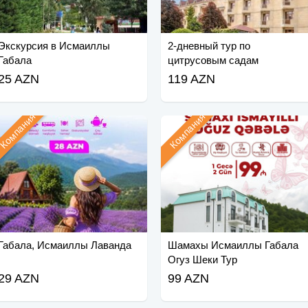
Экскурсия в Исмаиллы
2-дневный тур по
Габала
цитрусовым садам
Ленкорань Астара
25 AZN
119 AZN
Компания
Компания
Габала, Исмаиллы Лаванда
Шамахы Исмаиллы Габала
Огуз Шеки Тур
29 AZN
99 AZN