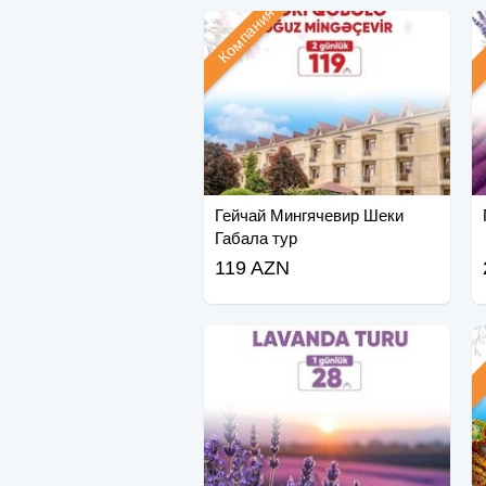
Компания
Гейчай Мингячевир Шеки
Габала тур
119 AZN