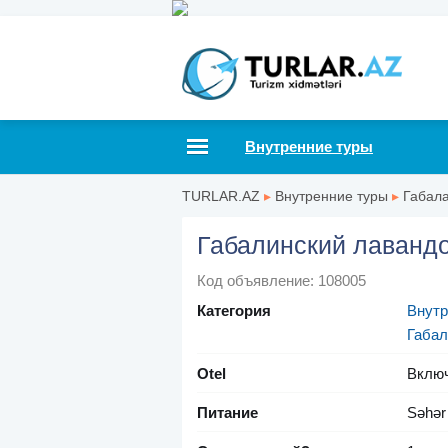
Внутренние туры
TURLAR.AZ
▸
Внутренние туры
▸
Габал
Габалинский лаванд
Код объявление: 108005
Категория
Внутр
Габал
Otel
Вклю
Питание
Səhər