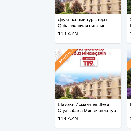
Двухдневный тур в горы
Quba, включая питание
119 AZN
Компания
Шамахи Исмаиллы Шеки
Огуз Габала Мингячевир тур
119 AZN