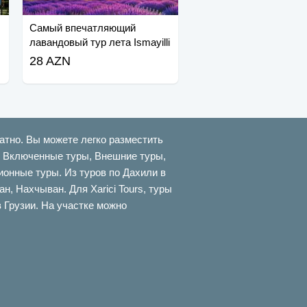
Самый впечатляющий
лавандовый тур лета Ismayilli
Gabala
28 AZN
атно. Вы можете легко разместить
ти Включенные туры, Внешние туры,
онные туры. Из туров по Дахили в
 Нахчыван. Для Xarici Tours, туры
в Грузии. На участке можно