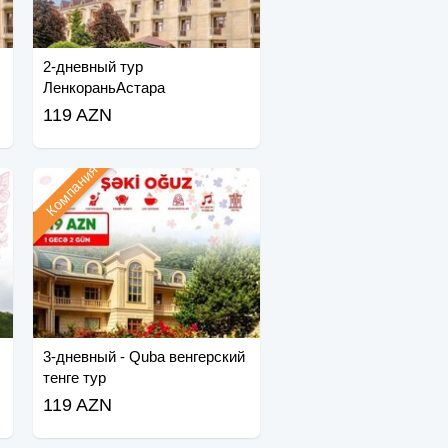
2-дневный тур
ЛенкораньАстара
119 AZN
Компания
3-дневный - Quba венгерский
тенге тур
119 AZN