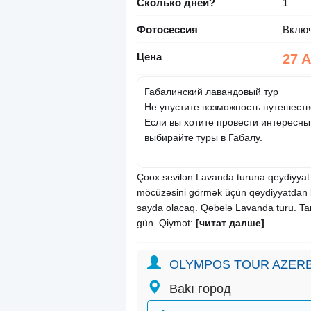
Сколько дней?
1
Фотосессия
Вклю
Цена
27 
Габалинский лавандовый тур
Не упустите возможность путешеств
Если вы хотите провести интересн
выбирайте туры в Габалу.
Çoox sevilən Lavanda turuna qeydiyyat
möcüzəsini görmək üçün qeydiyyatdan keç
sayda olacaq. Qəbələ Lavanda turu. Ta
gün. Qiymət:
[читат далше]
OLYMPOS TOUR AZERB
Bakı город