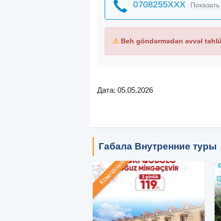
0708255XXX
Показать
⚠
Beh göndərmədən əvvəl təhlük
Дата: 05.05.2026
Габала Внутренние туры
Компания