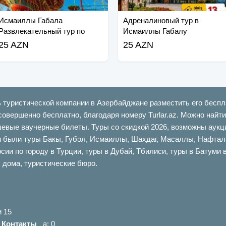
Исмаиллы Габала
Адреналиновый тур в
Развлекательный тур по
Исмаиллы Габалу
Габаланду
25 AZN
25 AZN
ь туристической компании в Азербайджане разместить его беспл
совершенно бесплатно, благодаря номеру Turlar.az. Можно най
шевые ваучерные билеты. Туры со скидкой 2026, возможны аукци
ыли туры Бакы, Губəл, Исмаиллы, Шахдаг, Масаллы, Нафталан,
сии по городу в Турции, туры в Дубай, Тбилиси, туры в Батуми 
 дома, туристические бюро.
и 15
|
Контакты
a: 0