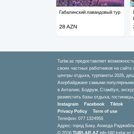
Габалинский лавандовый тур
28 AZN
Turlar.az предоставляет возможност
своих частных работников на сайте 
центры отдыха, турпакеты 2026, де
Азербайджане самыми популярными б
в Анталию, Бодрум, Стамбул, экскур
разместить базы отдыха, гостиницы,
Instagram
Facebook
Tiktok
Privacy Policy
Term of use
Телефон: 077 1324956
Адрес: город Баку, Ахмеда Раджабл
© 2016
TURLAR.AZ
info [@] turlar.az 