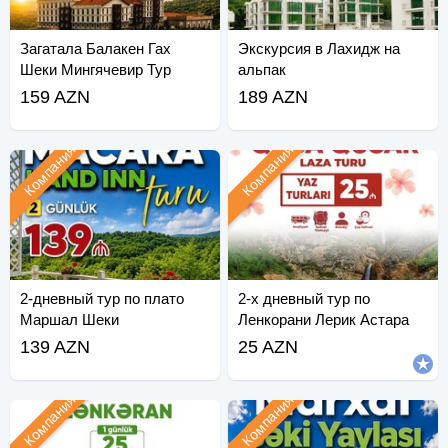
Загатала Балакен Гах
Экскурсия в Лахидж на
Шеки Мингячевир Тур
альпак
159 AZN
189 AZN
Компания
Компания
2-дневный тур по плато
2-х дневный тур по
Маршал Шеки
Ленкорани Лерик Астара
139 AZN
25 AZN
Компания
Компания