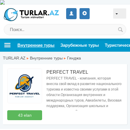
Внутренние туры
Зарубежные туры
Туристичес
TURLAR.AZ
▸
Внутренние туры
▸
Гянджа
PERFECT TRAVEL
PERFECT TRAVEL - компания, которая
внесла свой вклад в развитие национального
туризма и известна своими услугами в этой
области.Организация внутренних и
международных туров, Авиабилеты, Визовая
поддержка, Организация школьных и
групповых туров, Заказы транспорта,
43 elan
Гостиницы .