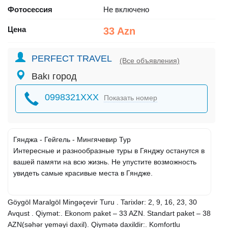
Фотосессия
Не включено
Цена
33 Azn
PERFECT TRAVEL
(Все объявления)
Bakı город
0998321XXX
Показать номер
Гянджа - Гейгель - Мингячевир Тур
Интересные и разнообразные туры в Гянджу останутся в
вашей памяти на всю жизнь. Не упустите возможность
увидеть самые красивые места в Гяндже.
Göygöl Maralgöl Mingəçevir Turu . Tarixlər: 2, 9, 16, 23, 30
Avqust . Qiymət:. Ekonom paket – 33 AZN. Standart paket – 38
AZN(səhər yeməyi daxil). Qiymətə daxildir:. Komfortlu