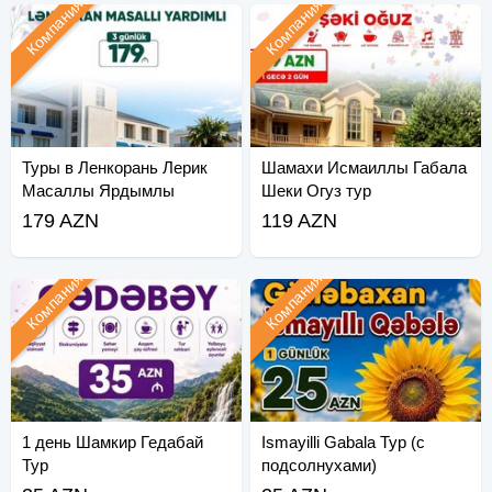
Компания
Компания
Туры в Ленкорань Лерик
Шамахи Исмаиллы Габала
Масаллы Ярдымлы
Шеки Огуз тур
Астара
179 AZN
119 AZN
Компания
Компания
1 день Шамкир Гедабай
Ismayilli Gabala Тур (с
Тур
подсолнухами)