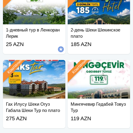
1-дневный тур в Ленкоран
2-день Шеки Шекинское
Лерик
плато
25 AZN
185 AZN
Компания
Компания
Гах Илусу Шеки Огуз
Мингячевир Гедабей Товуз
Габала Шеки Тур по плато
Тур
275 AZN
119 AZN