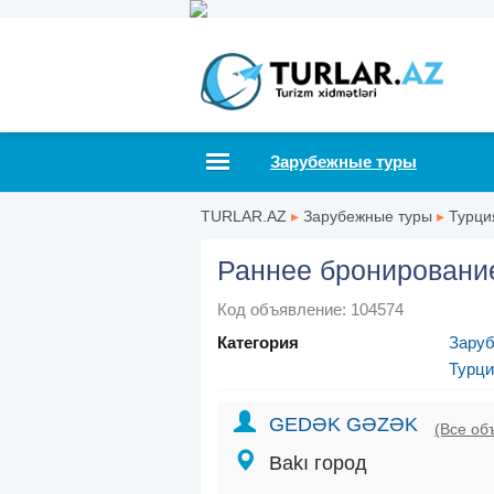
Зарубежные туры
TURLAR.AZ
▸
Зарубежные туры
▸
Турци
Раннее бронирование
Код объявление: 104574
Категория
Зару
Турци
GEDƏK GƏZƏK
(Все об
Bakı город