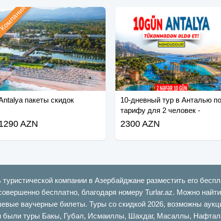
Компания
Antalya пакеты скидок
10-дневный тур в Анталью п
тарифу для 2 человек -
Спешите!
1290 AZN
2300 AZN
ь туристической компании в Азербайджане разместить его беспл
совершенно бесплатно, благодаря номеру Turlar.az. Можно най
шевые ваучерные билеты. Туры со скидкой 2026, возможны аукци
ыли туры Бакы, Губəл, Исмаиллы, Шахдаг, Масаллы, Нафталан,