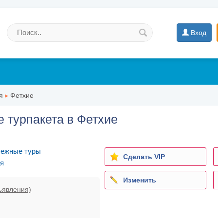
Вход
я
▸
Фетхие
 турпакета в Фетхие
бежные туры
Сделать VIP
я
Изменить
ъявления)