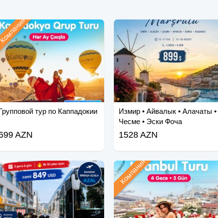
Компания
Групповой тур по Каппадокии
Измир • Айвалык • Алачаты •
Чесме • Эски Фоча
699 AZN
1528 AZN
Компания