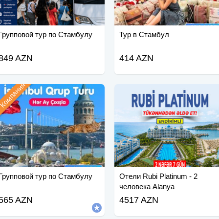
Групповой тур по Стамбулу
Тур в Стамбул
849 AZN
414 AZN
Компания
Групповой тур по Стамбулу
Отели Rubi Platinum - 2
человека Alanya
565 AZN
4517 AZN