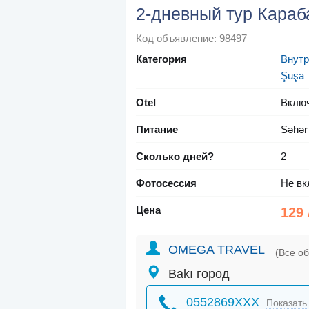
2-дневный тур Караб
Код объявление: 98497
Категория
Внутр
Şuşa
Otel
Вклю
Питание
Səhər
Сколько дней?
2
Фотосессия
Не вк
Цена
129
OMEGA TRAVEL
(Все о
Bakı город
0552869XXX
Показать