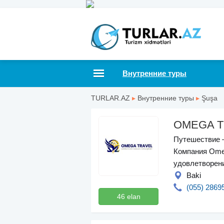
Внутренние туры
TURLAR.AZ
▸
Внутренние туры
▸
Şuşa
OMEGA T
Путешествие —
Компания Omeg
удовлетворен
Baki
(055) 2869
46 elan