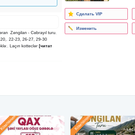
Сделать VIP
Изменить
əran ︎ Zəngilan ︎- Cəbrayıl turu.
9-20,. 22-23, 26-27, 29-30
lə:. Laçın kotteclər
[читат
Компания
Компания