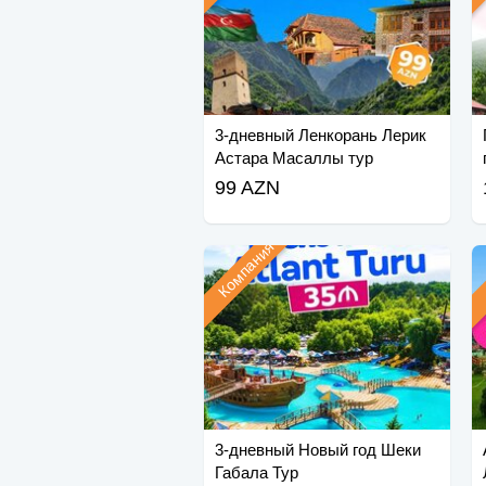
3-дневный Ленкорань Лерик
Астара Масаллы тур
99 AZN
Компания
3-дневный Новый год Шеки
Габала Тур