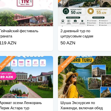
Гейчайский фестиваль
2-дневный тур по
граната
цитрусовым садам
Ленкорань Астара
119 AZN
50 AZN
Компания
Компания
Аромат осени Ленкорань
Шуша Экскурсия по
Лерик Астара тур
Ханкенди, включая обед