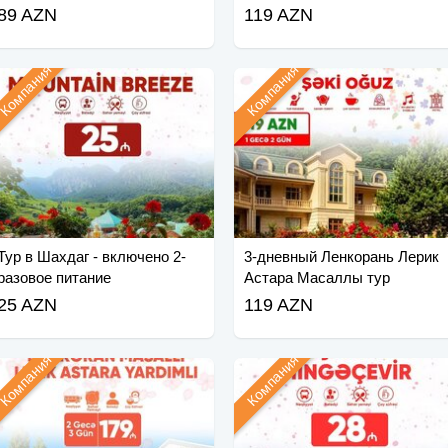
89 AZN
119 AZN
Компания
Компания
Тур в Шахдаг - включено 2-
3-дневный Ленкорань Лерик
разовое питание
Астара Масаллы тур
25 AZN
119 AZN
Компания
Компания