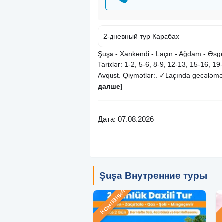
2-дневный тур Карабах
︎Şuşa ︎- Xankəndi ︎- Laçın ︎- Ağdam ︎- Əsg
Tarixlər: 1-2, 5-6, 8-9, 12-13, 15-16, 1
Avqust. Qiymətlər:. ✓Laçında gecələmək
далше]
Дата: 07.08.2026
Şuşa Внутренние туры
Компания