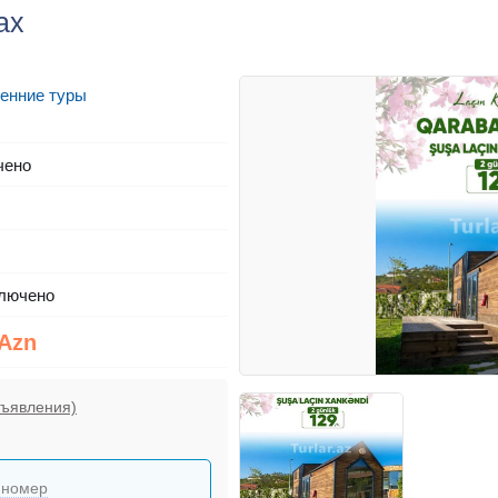
ах
енние туры
чено
лючено
 Azn
бъявления)
 номер