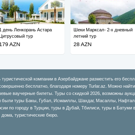
1 день Ленкорань Астара
Шеки Марксал- 2-х дневный
Цитрусовый тур
летний тур
179 AZN
28 AZN
ь туристической компании в Азербайджане разместить его беспл
совершенно бесплатно, благодаря номеру Turlar.az. Можно най
шевые ваучерные билеты. Туры со скидкой 2026, возможны аукци
ыли туры Бакы, Губəл, Исмаиллы, Шахдаг, Масаллы, Нафталан,
сии по городу в Турции, туры в Дубай, Тбилиси, туры в Батуми 
 дома, туристические бюро.