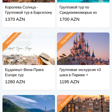
Королева Солнца -
Групповой тур по
Групповой тур в Барселону
Средиземноморью из
Барселоны в Рим
1370 AZN
1700 AZN
Компания
Компания
Будапешт-Вена-Прага
Групповая экскурсия «3
Europe тур
шага в Париже +
Диснейленд»
1280 AZN
1195 AZN
Компания