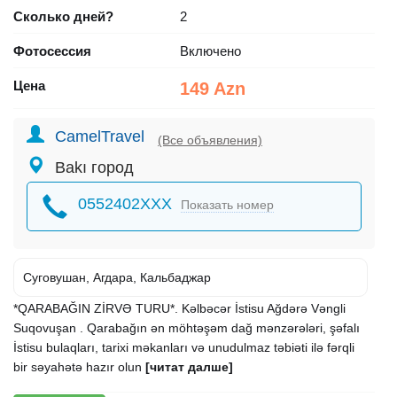
Сколько дней?
2
Фотосессия
Включено
Цена
149 Azn
CamelTravel
(Все объявления)
Bakı город
0552402XXX
Показать номер
Суговушан, Агдара, Кальбаджар
*QARABAĞIN ZİRVƏ TURU*. Kəlbəcər İstisu Ağdərə Vəngli
Suqovuşan . Qarabağın ən möhtəşəm dağ mənzərələri, şəfalı
İstisu bulaqları, tarixi məkanları və unudulmaz təbiəti ilə fərqli
bir səyahətə hazır olun
[читат далше]