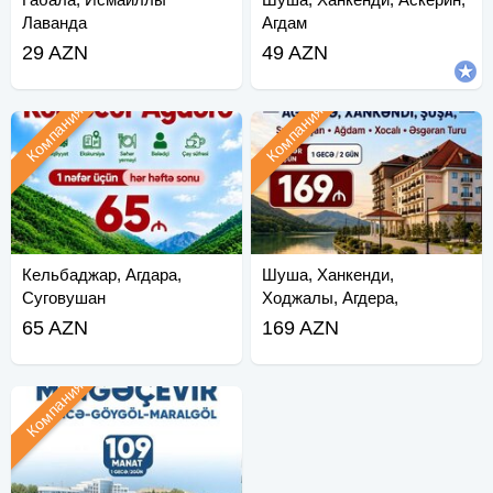
Лаванда
Агдам
29 AZN
49 AZN
Компания
Компания
Кельбаджар, Агдара,
Шуша, Ханкенди,
Суговушан
Ходжалы, Агдера,
Кельбаджар
65 AZN
169 AZN
Компания