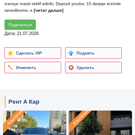
icareye masin teklif ediriki, Depozit yoxdur, 15 deqiqe erzinde
senedlesme, e
[читат далше]
Поделиться
Дата: 21.07.2026
Сделать VIP
Поднять
Изменить
Удалить
Рент А Кар
Компания
Компания