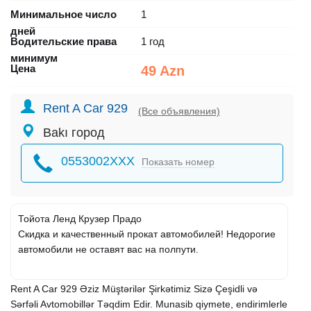
Минимальное число
1
дней
Водительские права
1 год
минимум
Цена
49 Azn
Rent A Car 929
(Все объявления)
Bakı город
0553002XXX
Показать номер
Тойота Ленд Крузер Прадо
Скидка и качественный прокат автомобилей! Недорогие
автомобили не оставят вас на полпути.
Rent A Car 929 Əziz Müştərilər Şirkətimiz Sizə Çeşidli və
Sərfəli Avtomobillər Təqdim Edir. Munasib qiymete, endirimlerle