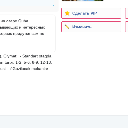
Сделать VIP
 на озере Quba
Изменить
атывающих и интересных
сервис придутся вам по
. Qiymət:. - Standart otaqda:
 tarixi: 1-2, 5-6, 8-9, 12-13,
qust . ✓Gəziləcək məkanlar: