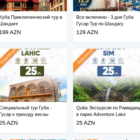
Куба Приключенческий тур в
Все включено - 3 дня Губа
Шахдаге
Гусар Тур по Шахдагу
199 AZN
129 AZN
Компания
Компания
Специальный тур Губа -
Quba Экскурсия по Рамадан
Гусар к приходу весны
в парке Adventure Lake
25 AZN
25 AZN