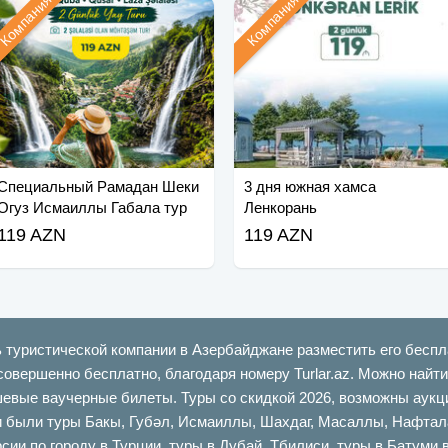
Компания
Компания
Специальный Рамадан Шеки
3 дня южная хамса
Огуз Исмаиллы Габала тур
Ленкорань
119 AZN
119 AZN
ь туристической компании в Азербайджане разместить его беспл
совершенно бесплатно, благодаря номеру Turlar.az. Можно най
шевые ваучерные билеты. Туры со скидкой 2026, возможны аукци
ыли туры Бакы, Губəл, Исмаиллы, Шахдаг, Масаллы, Нафталан,
сии по городу в Турции, туры в Дубай, Тбилиси, туры в Батуми 