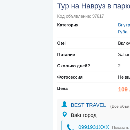
Тур на Навруз в пар
Код объявление: 97817
Категория
Внутр
Губа
Otel
Вклю
Питание
Səhər
Сколько дней?
2
Фотосессия
Не вк
Цена
109
BEST TRAVEL
(Все объя
Bakı город
0991931XXX
Показать