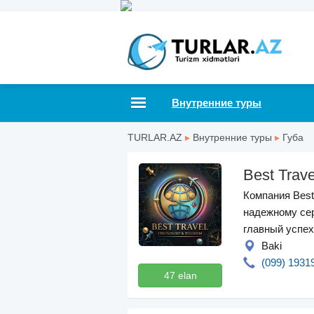
Внутренние туры
TURLAR.AZ
▸
Внутренние туры
▸
Губа
Best Trave
Компания Best
надежному се
главный успех
Baki
(099) 1931
47 elan