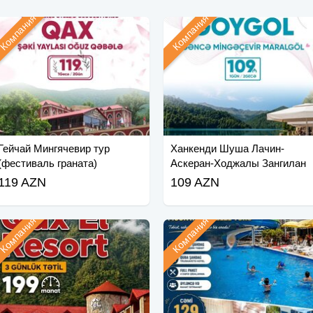
Компания
Компания
Гейчай Мингячевир тур
Ханкенди Шуша Лачин-
(фестиваль граната)
Аскеран-Ходжалы Зангилан
Тур
119 AZN
109 AZN
Компания
Компания