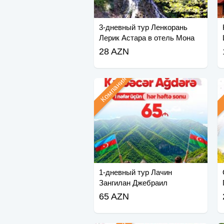
3-дневный тур Ленкорань
Лерик Астара в отель Мона
28 AZN
Компания
1-дневный тур Лачин
Зангилан Джебраил
65 AZN