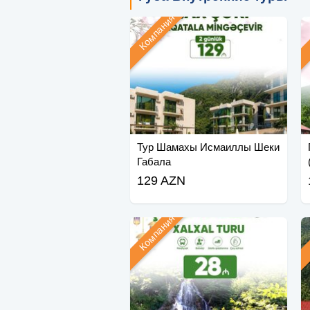
Компания
Тур Шамахы Исмаиллы Шеки
Габала
129 AZN
Компания