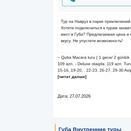
Тур на Навруз в парке приключений
Хотите подключиться к турам захв
мест в Губа? Предлагаемая цена и 
вкусу. Не упустите возможность!
~ Quba Macəra turu ( 1 gecə/ 2 günlük )
109 azn. - Deluxe otaqda: 119 azn. Turun
15-16, 19-20, . 22-23, 26-27, 29-30 Av
[читат далше]
Дата: 27.07.2026
Губа Внутренние туры