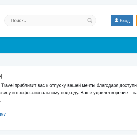
Вход
l
 Travel приблизит вас к отпуску вашей мечты благодаря доступ
рвису и профессиональному подходу. Ваше удовлетворение – н
.
997