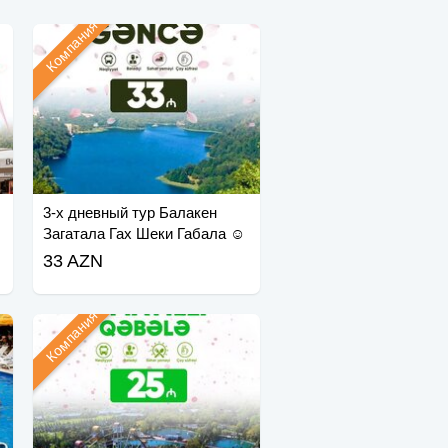
Компания
3-х дневный тур Балакен
Загатала Гах Шеки Габала ☺
33 AZN
Компания