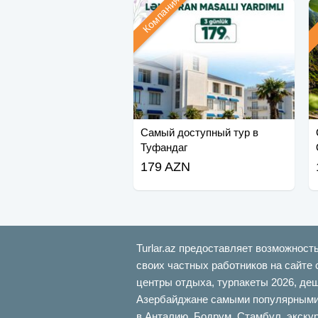
Компания
Самый доступный тур в
Туфандаг
179 AZN
Turlar.az предоставляет возможност
своих частных работников на сайте 
центры отдыха, турпакеты 2026, де
Азербайджане самыми популярными б
в Анталию, Бодрум, Стамбул, экскур