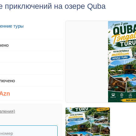
ке приключений на озере Quba
енние туры
чено
лючено
 Azn
вления)
 номер