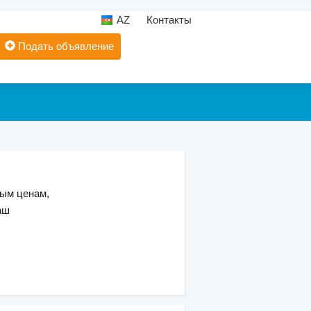
AZ
Контакты
Подать объявление
ным ценам,
аш