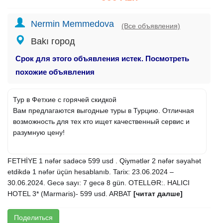
Nermin Memmedova
(Все объявления)
Bakı город
Срок для этого объявления истек. Посмотреть
похожие объявления
Тур в Фетхие с горячей скидкой
Вам предлагаются выгодные туры в Турцию. Отличная
возможность для тех кто ищет качественный сервис и
разумную цену!
FETHİYE 1 nəfər sadəcə 599 usd . Qiymətlər 2 nəfər səyahət
etdikdə 1 nəfər üçün hesablanıb. Tarix: 23.06.2024 –
30.06.2024. Gecə sayı: 7 gecə 8 gün. OTELLƏR:. HALICI
HOTEL 3* (Marmaris)- 599 usd. ARBAT
[читат далше]
Поделиться