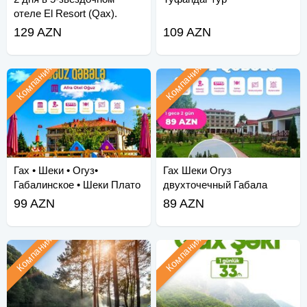
отеле El Resort (Qax).
129 AZN
109 AZN
Компания
Компания
Гах • Шеки • Огуз•
Гах Шеки Огуз
Габалинское • Шеки Плато
двухточечный Габала
Шеки Тур по плато
99 AZN
89 AZN
Компания
Компания