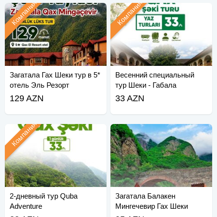
Компания
Компания
Загатала Гах Шеки тур в 5*
Весенний специальный
отель Эль Резорт
тур Шеки - Габала
129 AZN
33 AZN
Компания
2-дневный тур Quba
Загатала Балакен
Adventure
Мингечевир Гах Шеки