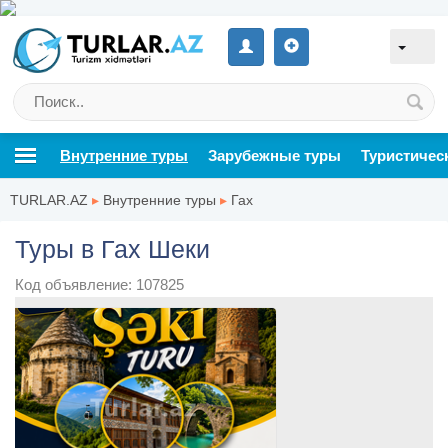
Внутренние туры
Зарубежные туры
Туристичес
TURLAR.AZ
▸
Внутренние туры
▸
Гах
Туры в Гах Шеки
Код объявление: 107825