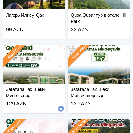
Лагерь Илису, Qax
Quba Qusar тур в отеле Hill
Park
99 AZN
33 AZN
Компания
Компания
Загатала Гах Шеки
Загатала Гах Шеки
Мингячевир
Мингячевир тур
129 AZN
129 AZN
Компания
Компания