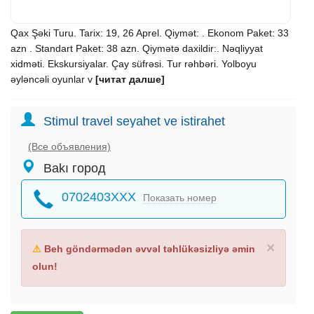
Qax Şəki Turu. Tarix: 19, 26 Aprel. Qiymət: . Ekonom Paket: 33
azn . Standart Paket: 38 azn. Qiymətə daxildir:. Nəqliyyat
xidməti. Ekskursiyalar. Çay süfrəsi. Tur rəhbəri. Yolboyu
əyləncəli oyunlar v
[читат далше]
Stimul travel seyahet ve istirahet
(Все объявления)
Bakı город
0702403XXX
Показать номер
×
⚠
Beh göndərmədən əvvəl təhlükəsizliyə əmin
olun!