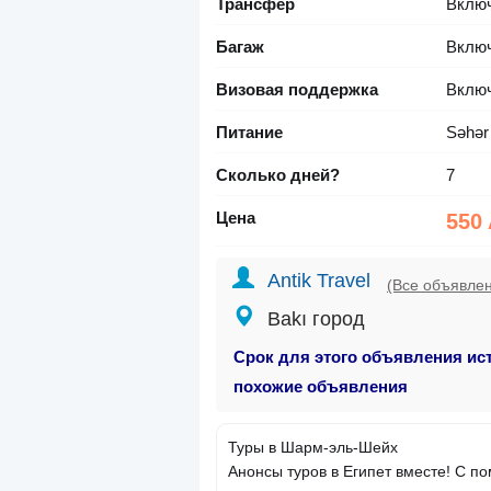
Трансфер
Вклю
Багаж
Вклю
Визовая поддержка
Вклю
Питание
Səhər
Сколько дней?
7
Цена
550
Antik Travel
(Все объявле
Bakı город
Срок для этого объявления ис
похожие объявления
Туры в Шарм-эль-Шейх
Анонсы туров в Египет вместе! С 