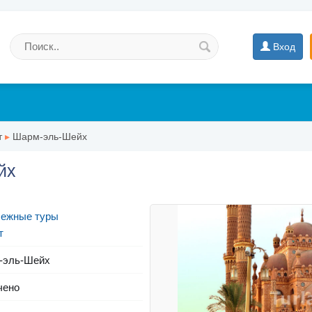
Вход
т
▸
Шарм-эль-Шейх
йх
бежные туры
т
-эль-Шейх
чено