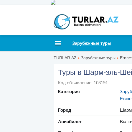
Зарубежные туры
TURLAR.AZ
▸
Зарубежные туры
▸
Египе
Туры в Шарм-эль-Ше
Код объявление: 103191
Категория
Зару
Египе
Город
Шарм
Авиабилет
Вклю