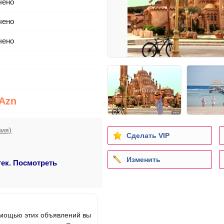
чено
чено
чено
 Azn
ния)
Сделать VIP
Изменить
тек. Посмотреть
помощью этих объявлений вы