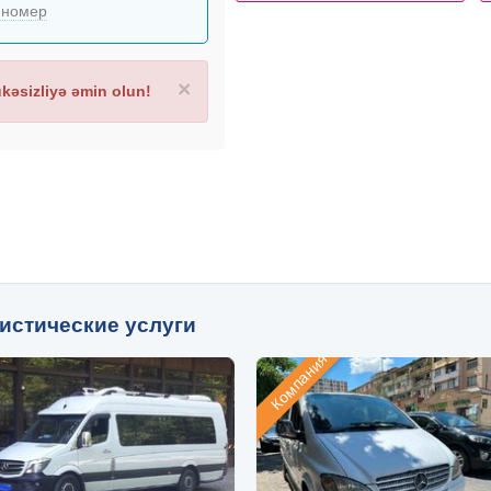
 номер
×
əsizliyə əmin olun!
истические услуги
Компания