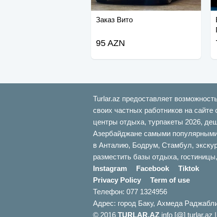
Заказ Вито
95 AZN
Turlar.az предоставляет возможност
своих частных работников на сайте 
центры отдыха, турпакеты 2026, де
Азербайджане самыми популярными б
в Анталию, Бодрум, Стамбул, экскур
разместить базы отдыха, гостиницы,
Instagram
Facebook
Tiktok
Privacy Policy
Term of use
Телефон: 077 1324956
Адрес: город Баку, Ахмеда Раджабл
© 2016
TURLAR.AZ
info [@] turlar.az 