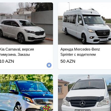
Kia Carnaval, версия
Аренда Mercedes-Benz
лимузина. Заказы
Sprinter с водителем
принимаются.
(Mercedes-Benz Sprinter).
10 AZN
50 AZN