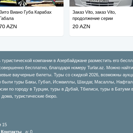
Вито Виано Губа Карабах
Заказ Vito, заказ Vito,
Габала
продолжение серии
70 AZN
20 AZN
ь туристической компании в Азербайджане разместить его беспл
совершенно бесплатно, благодаря номеру Turlar.az. Можно най
шевые ваучерные билеты. Туры со скидкой 2026, возможны аукци
ыли туры Бакы, Губəл, Исмаиллы, Шахдаг, Масаллы, Нафталан,
сии по городу в Турции, туры в Дубай, Тбилиси, туры в Батуми 
 дома, туристические бюро.
и 15
|
Контакты
a: 0