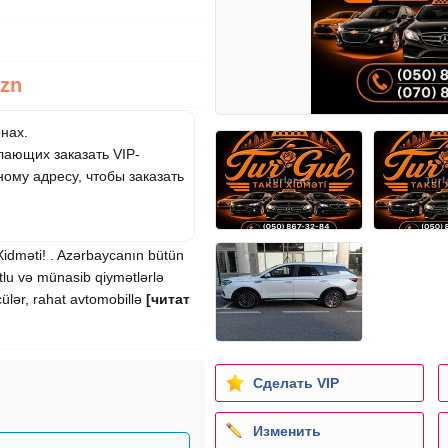
Azn
онах.
ающих заказать VIP-
ному адресу, чтобы заказать
Xidməti! . Azərbaycanın bütün
tlu və münasib qiymətlərlə
cülər, rahat avtomobillə
[читат
Сделать VIP
Изменить