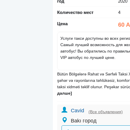
год
2020
Количество мест
4
Цена
60 
Услуги такси доступны во всех реги
Самый лучший возможность для жел
автобус! Вы обратились по правиль
VIP автобус по лучшей цене.
Bütün Bölgələrə Rahat və Sərfəli Taksi 
şəhər və rayonlarına təhlükəsiz, komfor
taksi xidməti təklif olunur. Peşəkar sürü
далше]
Cavid
(Все объявления)
Bakı город