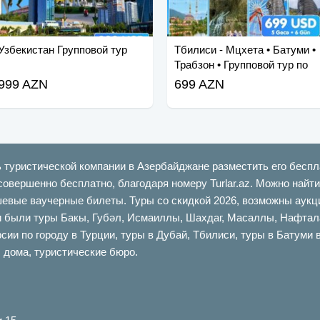
Узбекистан Групповой тур
Тбилиси - Мцхета • Батуми •
Трабзон • Групповой тур по
Мартвили
999 AZN
699 AZN
ь туристической компании в Азербайджане разместить его беспл
совершенно бесплатно, благодаря номеру Turlar.az. Можно най
шевые ваучерные билеты. Туры со скидкой 2026, возможны аукци
ыли туры Бакы, Губəл, Исмаиллы, Шахдаг, Масаллы, Нафталан,
сии по городу в Турции, туры в Дубай, Тбилиси, туры в Батуми 
 дома, туристические бюро.