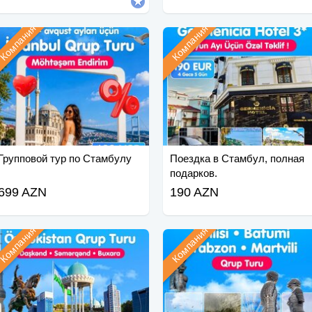
Компания
Компания
Групповой тур по Стамбулу
Поездка в Стамбул, полная
подарков.
699 AZN
190 AZN
Компания
Компания