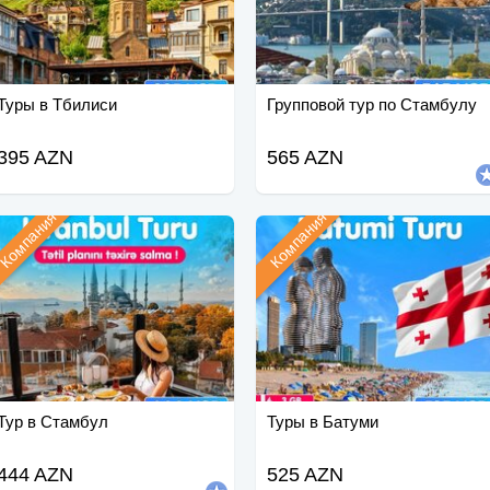
Туры в Тбилиси
Групповой тур по Стамбулу
395 AZN
565 AZN
Компания
Компания
Тур в Стамбул
Туры в Батуми
444 AZN
525 AZN