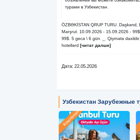
объявлений вы можете ознакомитьс
турами в Узбекистан.
ÖZBƏKİSTAN QRUP TURU. Daşkənd, Bu
Marşrut. 10.09.2026 - 15.09.2026 - 99$
99$. 5 gecə \ 6 gün. _. Qiymətə daxildir
hotellərd
[читат далше]
Дата: 22.05.2026
Узбекистан Зарубежные 
Компания