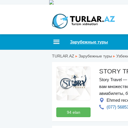
Зарубежные туры
TURLAR.AZ
▸
Зарубежные туры
▸
Узбек
STORY T
Story Travel 
вам множество
авиабилеты, б
Ehmed receb
(077) 5685
94 elan