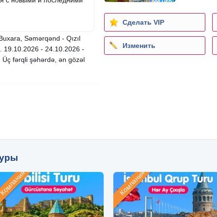
я с новыми и последними
Сделать VIP
xara, Səmərqənd - Qızıl
Изменить
. 19.10.2026 - 24.10.2026 -
. Üç fərqli şəhərdə, ən gözəl
туры
Компания
Компания