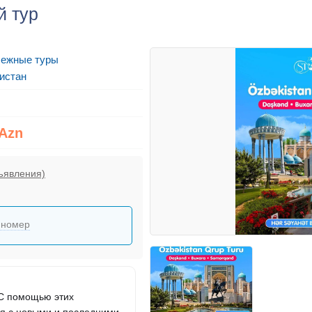
й тур
бежные туры
истан
 Azn
ъявления)
 номер
 С помощью этих