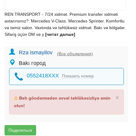
REN TRANSPORT - 7/24 xidmət. Premium transfer xidməti
axtarırsınız?. Mercedes V-Class. Mercedes Sprinter. Komfortlu
və təmiz salon. Vaxtında və təhlükəsiz xidmət. Bakı və bölgələr.
Sifariş üçün DM və y
[читат далше]
Rza ismayilov
(Все объявления)
Bakı город
0552418XXX
Показать номер
×
⚠
Beh göndərmədən əvvəl təhlükəsizliyə əmin
olun!
Поделиться