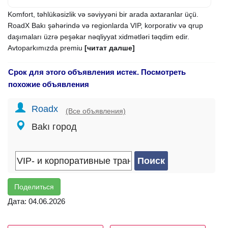
Komfort, təhlükəsizlik və səviyyəni bir arada axtaranlar üçü.
RoadX Bakı şəhərində və regionlarda VIP, korporativ və qrup
daşımaları üzrə peşəkar nəqliyyat xidmətləri təqdim edir.
Avtoparkımızda premiu
[читат далше]
Срок для этого объявления истек. Посмотреть
похожие объявления
Roadx
(Все объявления)
Bakı город
Поделиться
Дата: 04.06.2026