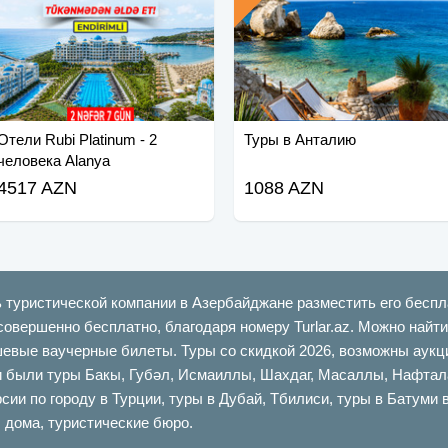
Отели Rubi Platinum - 2
Туры в Анталию
человека Alanya
4517 AZN
1088 AZN
ь туристической компании в Азербайджане разместить его беспл
совершенно бесплатно, благодаря номеру Turlar.az. Можно най
шевые ваучерные билеты. Туры со скидкой 2026, возможны аукци
ыли туры Бакы, Губəл, Исмаиллы, Шахдаг, Масаллы, Нафталан,
сии по городу в Турции, туры в Дубай, Тбилиси, туры в Батуми 
 дома, туристические бюро.