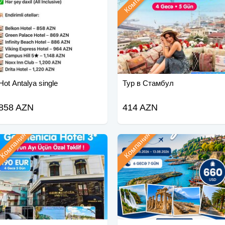
Hot Antalya single
Тур в Стамбул
858 AZN
414 AZN
Компания
Компания