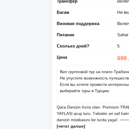
Трансфер
Вклю
Багаж
Не вк
Визовая поддержка
Вклю
Питание
Səhər
Сколько дней?
5
Цена
699
Вип групповой тур на плато Трабзо
Не упустите возможность путешеств
Если вы хотите провести интересн
выбирайте туры в Турцию.
Qara Dənizin İncisi olan- Premium
YAYLASI qrup turu. Təbiətin ən saf halın
dənizin mistikasını bir turda yaşa!. ⸻.
[читат далше]