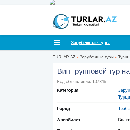
Зарубежные туры
TURLAR.AZ
▸
Зарубежные туры
▸
Турци
Вип групповой тур н
Код объявление: 107845
Категория
Зару
Турци
Город
Трабз
Авиабилет
Вклю