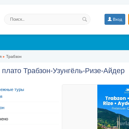
Вход
я
▸
Трабзон
а плато Трабзон-Узунгёль-Ризе-Айдер
бежные туры
я
он
чено