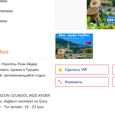
чено
лючено
чено
 Azn
н-Узунгёль-Ризе-Айдер
Сделать VIP
овать турами в Турцию.
ый, запоминающийся отдых,
Изменить
 TRABZON UZUNGÖL-RİZE AYDER
ı, dağların sərinliyini və Qara
 Tur tarixləri. 19 - 23 İyun