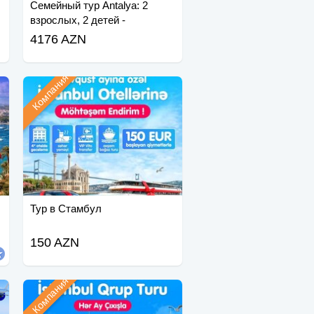
Семейный тур Antalya: 2
взрослых, 2 детей -
Забронируйте сейчас!
4176 AZN
Компания
Тур в Стамбул
150 AZN
Компания