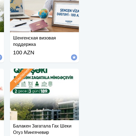
Шенгенская визовая
поддержка
100 AZN
Компания
Балакен Загатала Гах Шеки
Огуз Мингячевир