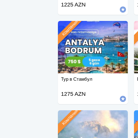
сертификатом.
1225 AZN
Компания
Тур в Стамбул
1275 AZN
Компания