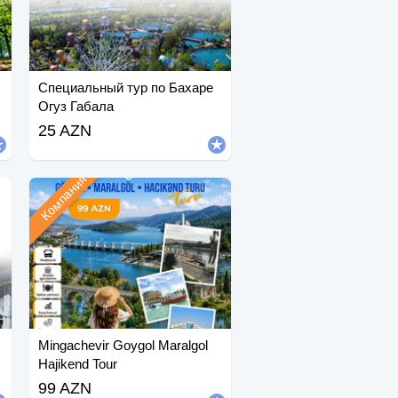
Специальный тур по Бахаре
Огуз Габала
25 AZN
Компания
Mingachevir Goygol Maralgol
Hajikend Tour
99 AZN