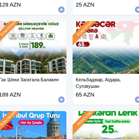
Джебраильский тур
129 AZN
25 AZN
Компания
Компания
Гах Шеки Загатала Балакен
Кельбаджар, Агдара,
Суговушан
189 AZN
65 AZN
Компания
Агентство