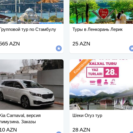
Групповой тур по Стамбулу
Туры в Ленкорань Лерик
565 AZN
25 AZN
Компания
Kia Carnaval, версия
Шеки Огуз тур
лимузина. Заказы
принимаются.
10 AZN
28 AZN