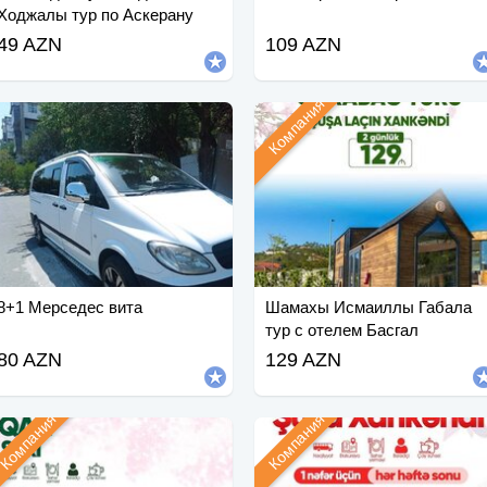
Ходжалы тур по Аскерану
49 AZN
109 AZN
Компания
8+1 Мерседес вита
Шамахы Исмаиллы Габала
тур с отелем Басгал
80 AZN
129 AZN
Компания
Компания