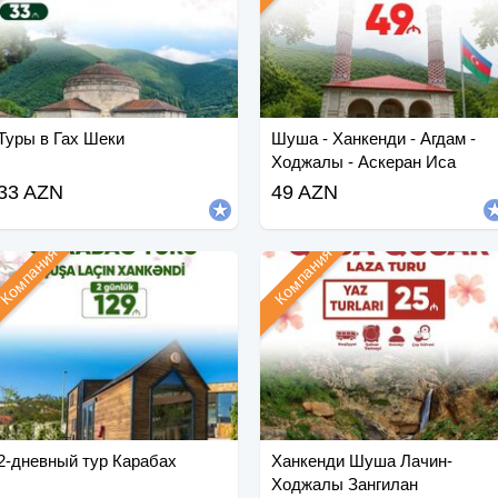
Туры в Гах Шеки
Шуша - Ханкенди - Агдам -
Ходжалы - Аскеран Иса
Булаги Тур
33 AZN
49 AZN
Компания
Компания
2-дневный тур Карабах
Ханкенди Шуша Лачин-
Ходжалы Зангилан