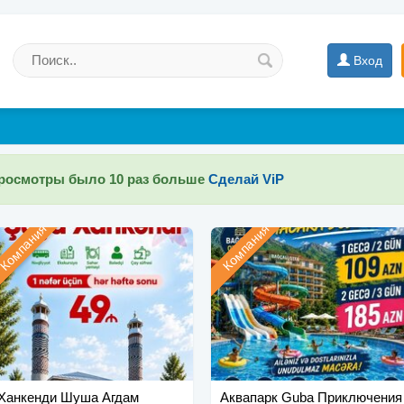
Вход
просмотры было 10 раз больше
Сделай ViP
Компания
Компания
Ханкенди Шуша Агдам
Аквапарк Guba Приключения