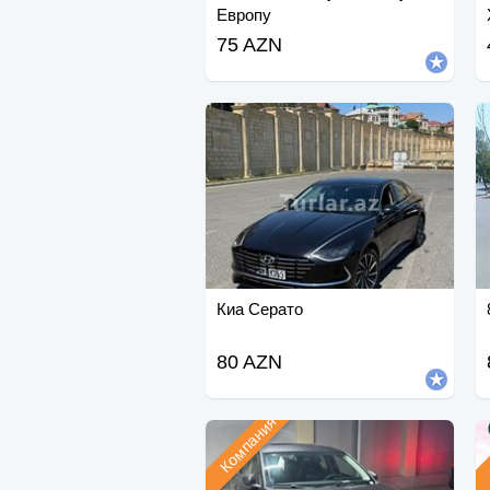
Европу
75 AZN
Киа Серато
80 AZN
Компания