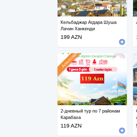
Кельбаджар Агдара Шуша
Лачин Ханкенди
199 AZN
Агентство
2-дневный тур по 7 районам
Карабаха
119 AZN