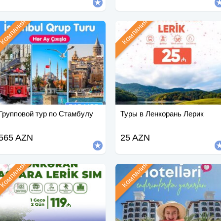
Компания
Компания
Групповой тур по Стамбулу
Туры в Ленкорань Лерик
565 AZN
25 AZN
Компания
Компания