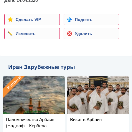
Дата: 14.04.2026
Сделать VIP
Поднять
Изменить
Удалить
Иран Зарубежные туры
Компания
Паломничество Арбаин
Визит в Арбаин
(Наджаф – Кербела –
Мешхед)